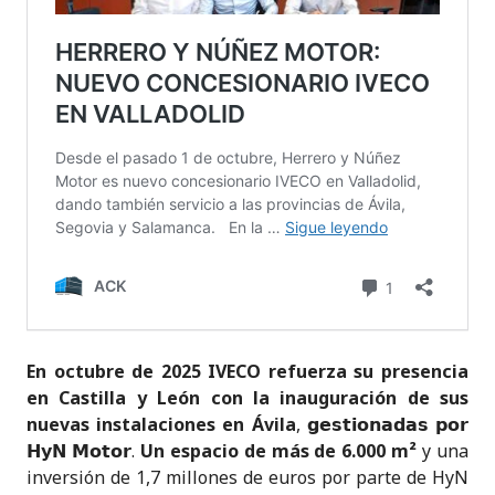
En octubre de 2025 IVECO refuerza su presencia
en Castilla y León con la inauguración de sus
nuevas instalaciones en Ávila
, 𝗴𝗲𝘀𝘁𝗶𝗼𝗻𝗮𝗱𝗮𝘀 𝗽𝗼𝗿
𝗛𝘆𝗡 𝗠𝗼𝘁𝗼𝗿.
Un espacio de más de 6.000 m²
y una
inversión de 1,7 millones de euros por parte de HyN