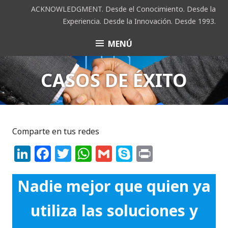
Saltar
ACKNOWLEDGMENT. Desde el Conocimiento. Desde la
al
Experiencia. Desde la Innovación. Desde 1993.
contenido
MENÚ
ACK
CASOS DE ÉXITO
Comparte en tus redes
Li
F
T
W
G
S
P
n
a
w
h
m
k
ri
k
c
it
a
ai
y
n
Nadie mejor que quien ya
e
e
te
ts
l
p
t
utiliza las soluciones y
dI
b
r
A
e