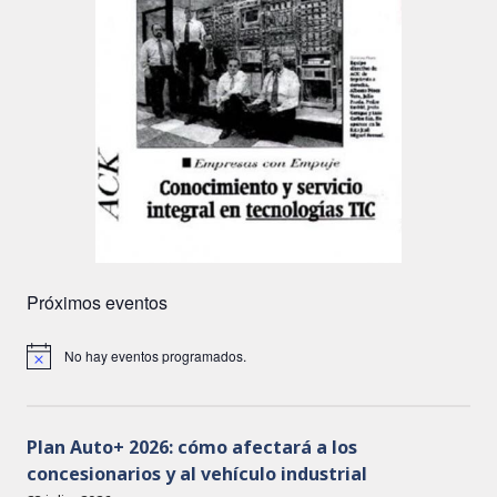
Próximos eventos
No hay eventos programados.
A
v
i
s
o
Plan Auto+ 2026: cómo afectará a los
concesionarios y al vehículo industrial