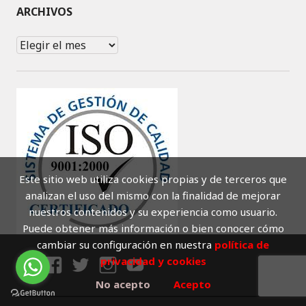
ARCHIVOS
Archivos
Este sitio web utiliza cookies propias y de terceros que
analizan el uso del mismo con la finalidad de mejorar
nuestros contenidos y su experiencia como usuario.
Puede obtener más información o bien conocer cómo
cambiar su configuración en nuestra
política de
privacidad y cookies
LI
F
T
I
Y
No acepto
Acepto
N
A
W
N
O