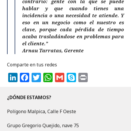
contrario: gente con la que se puede
hablar y que cuando tienes una
incidencia o una necesidad te atiende. Y
eso en un negocio como el nuestro es
clave, porque cada pérdida de tiempo
acaba trasladándose en problemas para
el cliente.”
Arnau Tarratas, Gerente
Comparte en tus redes
Li
F
T
W
G
S
P
n
a
w
h
m
k
ri
k
c
it
a
ai
y
n
¿DÓNDE ESTAMOS?
e
e
te
ts
l
p
t
Polígono Malpica, Calle F Oeste
dI
b
r
A
e
n
o
p
Grupo Gregorio Quejido, nave 75