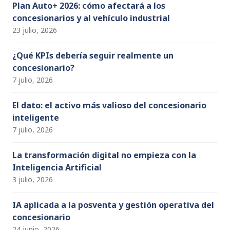
h
Plan Auto+ 2026: cómo afectará a los
concesionarios y al vehículo industrial
a
23 julio, 2026
n
n
¿Qué KPIs debería seguir realmente un
concesionario?
el
7 julio, 2026
El dato: el activo más valioso del concesionario
inteligente
7 julio, 2026
La transformación digital no empieza con la
Inteligencia Artificial
3 julio, 2026
IA aplicada a la posventa y gestión operativa del
concesionario
24 junio, 2026