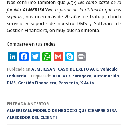
Nos confirmó también que
«
es como parte de la
ACK
familia
ALMERISAN
«»,
a pesar de la distancia que nos
separa»
, nos unen más de 20 años de trabajo, dando
servicio y soporte de nuestro DMS y Software de
Gestión Financiera, en muy buena sintonía.
Comparte en tus redes
Li
F
T
W
G
S
P
n
a
w
h
m
k
ri
Publicada en
ALMERISÁN
,
CASO DE ÉXITO ACK
,
Vehículo
k
c
it
a
ai
y
n
Industrial
Etiquetado
ACK
,
ACK Zaragoza
,
Automoción
,
e
e
te
ts
l
p
t
DMS
,
Gestión Financiera
,
Posventa
,
X Auto
dI
b
r
A
e
n
o
p
Navegación
ENTRADA ANTERIOR
o
p
ALMERISAN: MODELO DE NEGOCIO QUE SIEMPRE GIRA
de
k
ALREDEDOR DEL CLIENTE