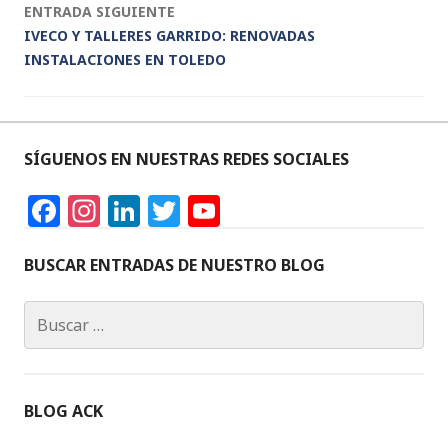
entradas
ENTRADA SIGUIENTE
IVECO Y TALLERES GARRIDO: RENOVADAS
INSTALACIONES EN TOLEDO
SÍGUENOS EN NUESTRAS REDES SOCIALES
F
In
Li
T
Y
a
st
n
w
o
c
a
k
it
u
BUSCAR ENTRADAS DE NUESTRO BLOG
e
g
e
te
T
Buscar:
b
ra
dI
r
u
o
m
n
b
o
e
BLOG ACK
k
C