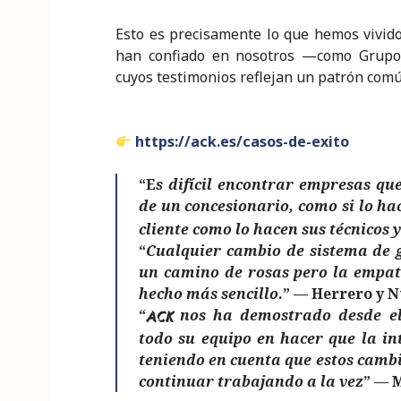
k
Esto es precisamente lo que hemos vivido
han confiado en nosotros —como Grupo
cuyos testimonios reflejan un patrón comú
https://ack.es/casos-de-exito
“E
s difícil encontrar empresas qu
de un concesionario, como si lo ha
cliente como lo hacen sus técnicos y
“
Cualquier cambio de sistema de g
un camino de rosas pero la
empat
hecho más sencillo
.” — Herrero y 
“
nos ha demostrado desde el 
ACK
todo su equipo en hacer que la in
teniendo en cuenta que estos camb
continuar trabajando a la vez
” — 