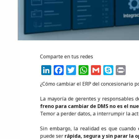
Comparte en tus redes
Li
F
T
W
G
S
P
n
a
w
h
m
k
ri
¿Cómo cambiar el ERP del concesionario 
k
c
it
a
ai
y
n
e
e
te
ts
l
p
t
La mayoría de gerentes y responsables d
freno para cambiar de DMS no es el nue
dI
b
r
A
e
Temor a perder datos, a interrumpir la act
n
o
p
o
p
Sin embargo, la realidad es que cuando e
puede ser
rápida, segura y sin parar la 