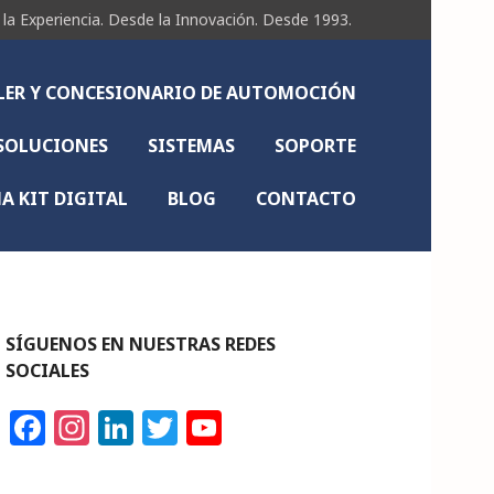
Experiencia. Desde la Innovación. Desde 1993.
LLER Y CONCESIONARIO DE AUTOMOCIÓN
SOLUCIONES
SISTEMAS
SOPORTE
 KIT DIGITAL
BLOG
CONTACTO
SÍGUENOS EN NUESTRAS REDES
SOCIALES
F
In
Li
T
Y
a
st
n
w
o