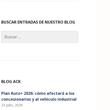
c
a
k
it
u
e
g
e
te
T
b
ra
dI
r
u
o
m
n
b
BUSCAR ENTRADAS DE NUESTRO BLOG
o
e
Buscar:
k
C
h
a
n
n
el
BLOG ACK
Plan Auto+ 2026: cómo afectará a los
concesionarios y al vehículo industrial
23 julio, 2026