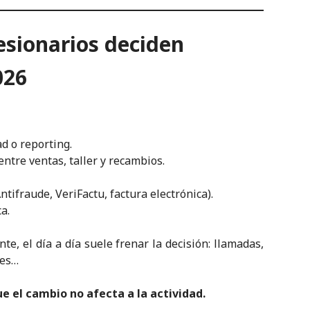
sionarios deciden
02
6
ad o reporting.
entre ventas, taller y recambios.
tifraude, VeriFactu, factura electrónica).
a.
te, el día a día suele frenar la decisión: llamadas,
res…
ue el cambio no afecta a la actividad.