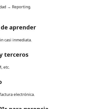
dad → Reporting.
l de aprender
n casi inmediata.
y terceros
, etc.
o
factura electrónica.
Is para gerencia