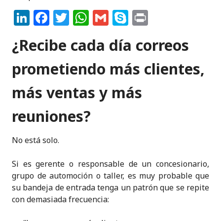
Li
F
T
W
G
S
P
n
a
w
h
m
k
ri
¿Recibe cada día correos
k
c
it
a
ai
y
n
e
e
te
ts
l
p
t
prometiendo más clientes,
dI
b
r
A
e
más ventas y más
n
o
p
o
p
reuniones?
k
No está solo.
Si es gerente o responsable de un concesionario,
grupo de automoción o taller, es muy probable que
su bandeja de entrada tenga un patrón que se repite
con demasiada frecuencia: