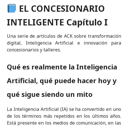
n
a
w
h
m
k
ri
EL CONCESIONARIO
k
c
it
a
ai
y
n
e
e
te
ts
l
p
t
INTELIGENTE Capítulo I
dI
b
r
A
e
n
o
p
Una serie de artículos de ACK sobre transformación
digital, Inteligencia Artificial e innovación para
o
p
concesionarios y talleres.
k
Qué es realmente la Inteligencia
Artificial, qué puede hacer hoy y
qué sigue siendo un mito
La Inteligencia Artificial (IA) se ha convertido en uno
de los términos más repetidos en los últimos años.
Está presente en los medios de comunicación, en las