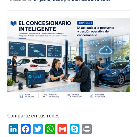
Comparte en tus redes
Li
F
T
W
G
S
P