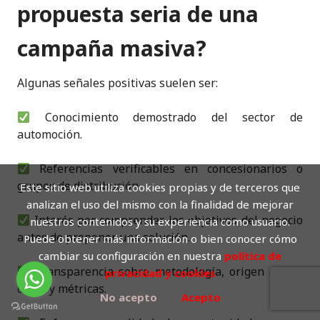
propuesta seria de una
campaña masiva?
Algunas señales positivas suelen ser:
Conocimiento demostrado del sector de
automoción.
Referencias verificables en concesionarios o
grupos de distribución.
Este sitio web utiliza cookies propias y de terceros que
analizan el uso del mismo con la finalidad de mejorar
Interés por comprender los objetivos del negocio
nuestros contenidos y su experiencia como usuario.
antes de proponer una solución.
Puede obtener más información o bien conocer cómo
cambiar su configuración en nuestra
política de
Transparencia sobre metodología, origen de los
privacidad y cookies
datos y métricas.
No acepto
Acepto