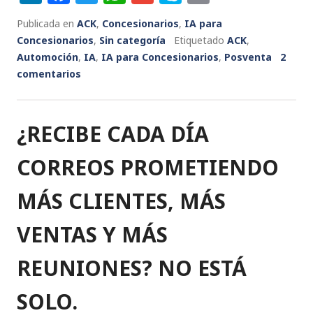
n
a
w
h
m
k
ri
Publicada en
ACK
,
Concesionarios
,
IA para
k
c
it
a
ai
y
n
Concesionarios
,
Sin categoría
Etiquetado
ACK
,
e
e
te
ts
l
p
t
Automoción
,
IA
,
IA para Concesionarios
,
Posventa
2
comentarios
dI
b
r
A
e
n
o
p
o
p
¿RECIBE CADA DÍA
k
CORREOS PROMETIENDO
MÁS CLIENTES, MÁS
VENTAS Y MÁS
REUNIONES? NO ESTÁ
SOLO.