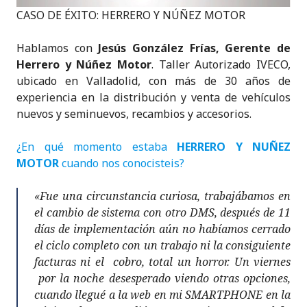
n
o
p
CASO DE ÉXITO: HERRERO Y NÚÑEZ MOTOR
o
p
Hablamos con
Jesús González Frías, Gerente de
k
Herrero y Núñez Motor
. Taller Autorizado IVECO,
ubicado en Valladolid, con más de 30 años de
experiencia en la distribución y venta de vehículos
nuevos y seminuevos, recambios y accesorios.
¿En qué momento estaba
HERRERO Y NUÑEZ
MOTOR
cuando nos conocisteis?
«Fue una circunstancia curiosa, trabajábamos en
el cambio de sistema con otro DMS, después de 11
días de implementación aún no habíamos cerrado
el ciclo completo con un trabajo ni la consiguiente
facturas ni el cobro, total un horror. Un viernes
por la noche desesperado viendo otras opciones,
cuando llegué a la web en mi SMARTPHONE en la