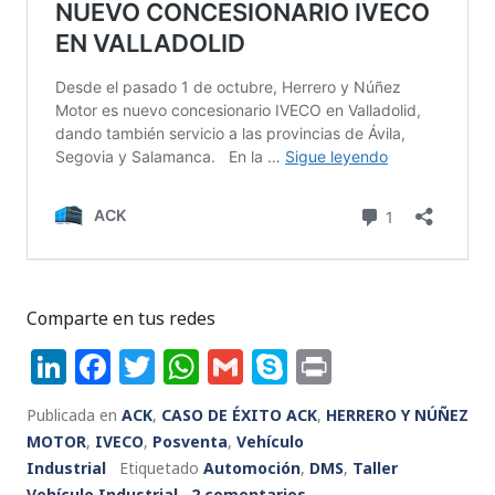
Comparte en tus redes
Li
F
T
W
G
S
P
n
a
w
h
m
k
ri
Publicada en
ACK
,
CASO DE ÉXITO ACK
,
HERRERO Y NÚÑEZ
k
c
it
a
ai
y
n
MOTOR
,
IVECO
,
Posventa
,
Vehículo
e
e
te
ts
l
p
t
Industrial
Etiquetado
Automoción
,
DMS
,
Taller
Vehículo Industrial
2 comentarios