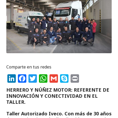
Comparte en tus redes
Li
F
T
W
G
S
P
n
a
w
h
m
k
ri
HERRERO Y NÚÑEZ MOTOR: REFERENTE DE
k
c
it
a
ai
y
n
INNOVACIÓN Y CONECTIVIDAD EN EL
e
e
te
ts
l
p
t
TALLER.
dI
b
r
A
e
Taller Autorizado Iveco. Con más de 30 años