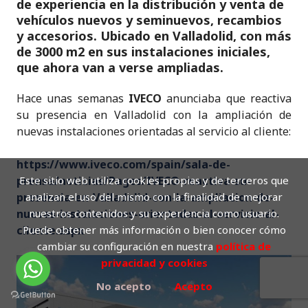
n
o
p
de experiencia en la distribución y venta de
vehículos nuevos y seminuevos, recambios
o
p
y accesorios. Ubicado en Valladolid, con más
k
de 3000 m2 en sus instalaciones iniciales,
que ahora van a verse ampliadas.
Hace unas semanas
IVECO
anunciaba que reactiva
su presencia en Valladolid con la ampliación de
nuevas instalaciones orientadas al servicio al cliente:
https://www.iveco.com/spain/sala-de-
Este sitio web utiliza cookies propias y de terceros que
prensa/noticias/Pages/IVECO-reactiva-su-
analizan el uso del mismo con la finalidad de mejorar
presencia-en-Valladolid-con-la-ampliacion-de-
nuestros contenidos y su experiencia como usuario.
nuevas-instalaciones-orientadas-al-servicio-al-
Puede obtener más información o bien conocer cómo
cliente.aspx
cambiar su configuración en nuestra
política de
privacidad y cookies
No acepto
Acepto