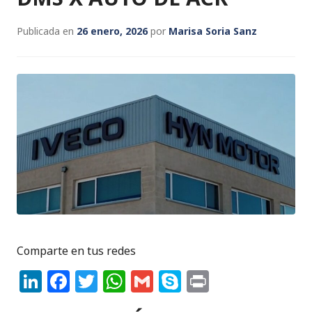
Publicada en
26 enero, 2026
por
Marisa Soria Sanz
Comparte en tus redes
Li
F
T
W
G
S
P
n
a
w
h
m
k
ri