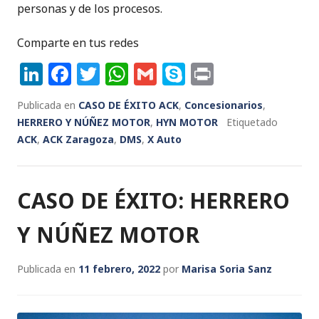
personas y de los procesos.
Comparte en tus redes
Li
F
T
W
G
S
P
n
a
w
h
m
k
ri
Publicada en
CASO DE ÉXITO ACK
,
Concesionarios
,
k
c
it
a
ai
y
n
HERRERO Y NÚÑEZ MOTOR
,
HYN MOTOR
Etiquetado
e
e
te
ts
l
p
t
ACK
,
ACK Zaragoza
,
DMS
,
X Auto
dI
b
r
A
e
n
o
p
CASO DE ÉXITO: HERRERO
o
p
k
Y NÚÑEZ MOTOR
Publicada en
11 febrero, 2022
por
Marisa Soria Sanz