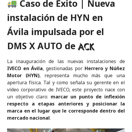
Caso de Éxito | Nueva
k
c
it
a
ai
y
n
e
e
te
ts
l
p
t
instalación de HYN en
dI
b
r
A
e
Ávila impulsada por el
n
o
p
o
p
DMS X AUTO de
ACK
k
La inauguración de las nuevas instalaciones de
IVECO en Ávila
, gestionadas por
Herrero y Núñez
Motor (HYN)
, representa mucho más que una
apertura física. Tal y como señala su gerente en el
vídeo corporativo de IVECO, este proyecto nace con
un objetivo claro:
marcar un punto de inflexión
respecto a etapas anteriores y posicionar la
marca en el lugar que le corresponde dentro del
mercado nacional
.