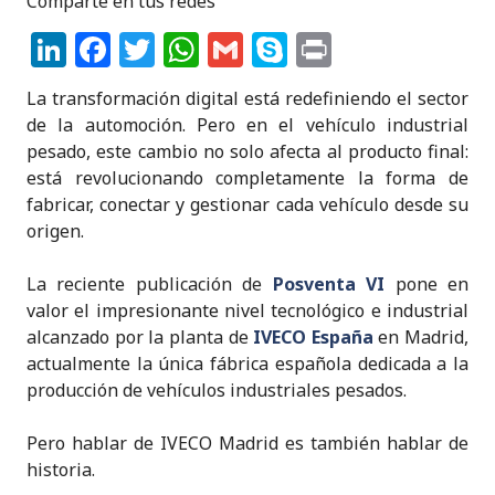
Comparte en tus redes
Li
F
T
W
G
S
P
n
a
w
h
m
k
ri
La transformación digital está redefiniendo el sector
k
c
it
a
ai
y
n
de la automoción. Pero en el vehículo industrial
e
e
te
ts
l
p
t
pesado, este cambio no solo afecta al producto final:
está revolucionando completamente la forma de
dI
b
r
A
e
fabricar, conectar y gestionar cada vehículo desde su
n
o
p
origen.
o
p
La reciente publicación de
Posventa VI
pone en
k
valor el impresionante nivel tecnológico e industrial
alcanzado por la planta de
IVECO España
en Madrid,
actualmente la única fábrica española dedicada a la
producción de vehículos industriales pesados.
Pero hablar de IVECO Madrid es también hablar de
historia.