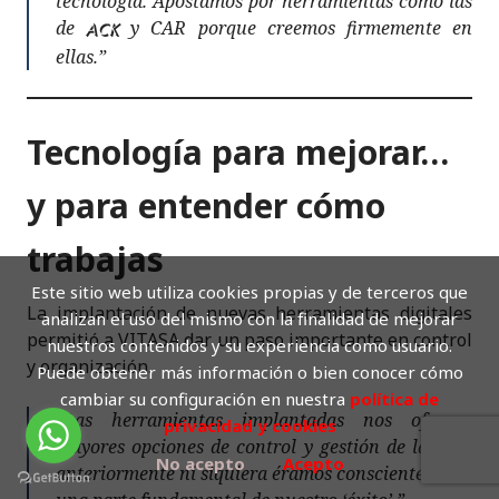
tecnología. Apostamos por herramientas como las
de
y CAR porque creemos firmemente en
ACK
ellas.”
Tecnología para mejorar…
y para entender cómo
trabajas
Este sitio web utiliza cookies propias y de terceros que
La implantación de nuevas herramientas digitales
analizan el uso del mismo con la finalidad de mejorar
permitió a VITASA dar un paso importante en control
nuestros contenidos y su experiencia como usuario.
y organización.
Puede obtener más información o bien conocer cómo
cambiar su configuración en nuestra
política de
“Las herramientas implantadas nos ofrecen
privacidad y cookies
mayores opciones de control y gestión de las que
No acepto
Acepto
anteriormente ni siquiera éramos conscientes. Son