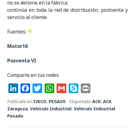
no se detiene en la fábrica:
continúa en toda la red de distribución, postventa y
servicio al cliente.
Fuentes:
Motor16
Posventa VI
Comparte en tus redes
Li
F
T
W
G
S
P
n
a
w
h
m
k
ri
Publicada en
IVECO
,
PEGASO
Etiquetado
ACK
,
ACK
k
c
it
a
ai
y
n
Zaragoza
,
Vehículo Industrial
,
Vehículo Industrial
e
e
te
ts
l
p
t
Pesado
dI
b
r
A
e