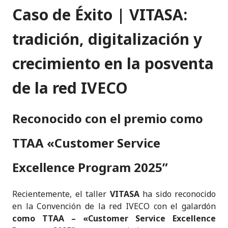
n
a
w
h
m
k
ri
Caso de Éxito | VITASA:
k
c
it
a
ai
y
n
e
e
te
ts
l
p
t
tradición, digitalización y
dI
b
r
A
e
crecimiento en la posventa
n
o
p
o
p
de la red IVECO
k
Reconocido con el premio como
TTAA «Customer Service
Excellence Program 2025”
Recientemente, el taller
VITASA
ha sido reconocido
en la Convención de la red IVECO con el galardón
como TTAA – «Customer Service Excellence