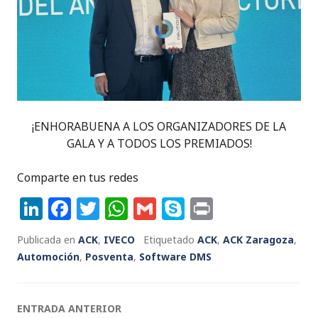
¡ENHORABUENA A LOS ORGANIZADORES DE LA
GALA Y A TODOS LOS PREMIADOS!
Comparte en tus redes
Li
F
T
W
G
S
P
n
a
w
h
m
k
ri
Publicada en
ACK
,
IVECO
Etiquetado
ACK
,
ACK Zaragoza
,
k
c
it
a
ai
y
n
Automoción
,
Posventa
,
Software DMS
e
e
te
ts
l
p
t
dI
b
r
A
e
Navegación
ENTRADA ANTERIOR