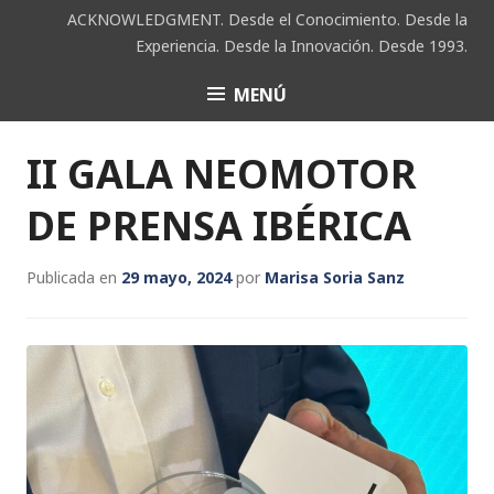
Saltar
ACKNOWLEDGMENT. Desde el Conocimiento. Desde la
al
Experiencia. Desde la Innovación. Desde 1993.
contenido
MENÚ
ACK
II GALA NEOMOTOR
DE PRENSA IBÉRICA
Publicada en
29 mayo, 2024
por
Marisa Soria Sanz