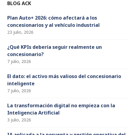
o
e
BLOG ACK
k
C
h
Plan Auto+ 2026: cómo afectará a los
concesionarios y al vehículo industrial
a
23 julio, 2026
n
n
¿Qué KPIs debería seguir realmente un
concesionario?
el
7 julio, 2026
El dato: el activo más valioso del concesionario
inteligente
7 julio, 2026
La transformación digital no empieza con la
Inteligencia Artificial
3 julio, 2026
IA aplicada a la posventa y gestión operativa del