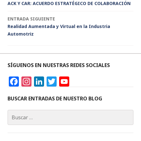
n
o
p
ACK Y CAR: ACUERDO ESTRATÉGICO DE COLABORACIÓN
de
o
p
k
ENTRADA SIGUIENTE
entradas
Realidad Aumentada y Virtual en la Industria
Automotriz
SÍGUENOS EN NUESTRAS REDES SOCIALES
F
In
Li
T
Y
a
st
n
w
o
c
a
k
it
u
BUSCAR ENTRADAS DE NUESTRO BLOG
e
g
e
te
T
Buscar:
b
ra
dI
r
u
o
m
n
b