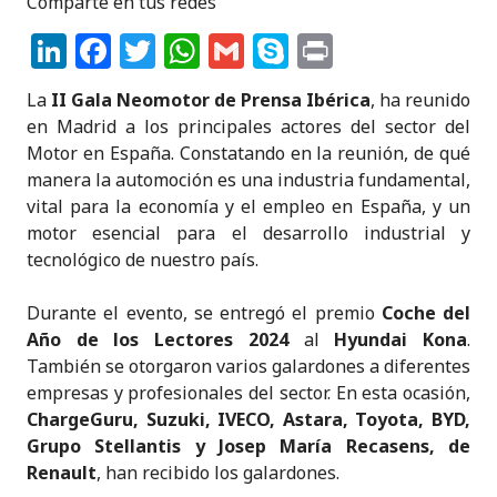
Comparte en tus redes
Li
F
T
W
G
S
P
n
a
w
h
m
k
ri
La
II Gala Neomotor de Prensa Ibérica
, ha reunido
k
c
it
a
ai
y
n
en Madrid a los principales actores del sector del
e
e
te
ts
l
p
t
Motor en España. Constatando en la reunión, de qué
manera la automoción es una industria fundamental,
dI
b
r
A
e
vital para la economía y el empleo en España, y un
n
o
p
motor esencial para el desarrollo industrial y
o
p
tecnológico de nuestro país.
k
Durante el evento, se entregó el premio
Coche del
Año de los Lectores 2024
al
Hyundai Kona
.
También se otorgaron varios galardones a diferentes
empresas y profesionales del sector. En esta ocasión,
ChargeGuru, Suzuki, IVECO, Astara, Toyota, BYD,
Grupo Stellantis y Josep María Recasens, de
Renault
, han recibido los galardones.