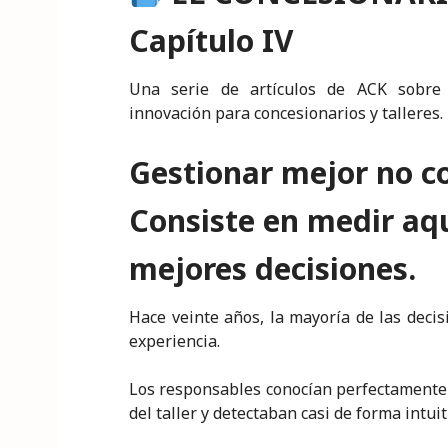
k
c
it
a
ai
y
n
e
e
te
ts
l
p
t
Capítulo IV
dI
b
r
A
e
n
o
p
Una serie de artículos de ACK sobre tr
innovación para concesionarios y talleres.
o
p
k
Gestionar mejor no c
Consiste en medir aq
mejores decisiones.
Hace veinte años, la mayoría de las deci
experiencia.
Los responsables conocían perfectamente 
del taller y detectaban casi de forma intu