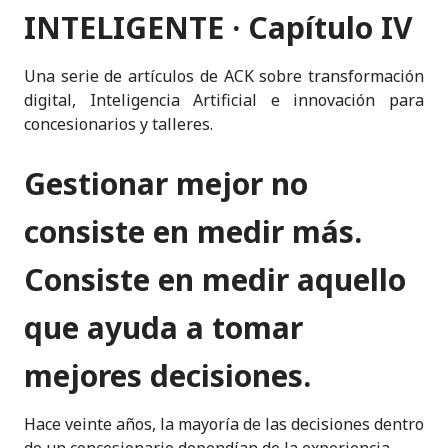
e
e
te
ts
l
p
t
INTELIGENTE · Capítulo IV
dI
b
r
A
e
n
o
p
Una serie de artículos de ACK sobre transformación
digital, Inteligencia Artificial e innovación para
o
p
concesionarios y talleres.
k
Gestionar mejor no
consiste en medir más.
Consiste en medir aquello
que ayuda a tomar
mejores decisiones.
Hace veinte años, la mayoría de las decisiones dentro