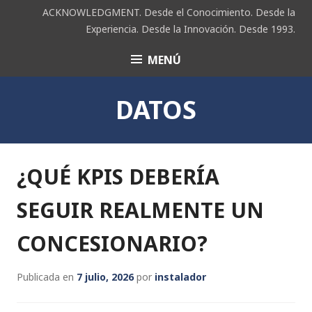
Saltar
ACKNOWLEDGMENT. Desde el Conocimiento. Desde la
al
Experiencia. Desde la Innovación. Desde 1993.
contenido
MENÚ
ACK
DATOS
¿QUÉ KPIS DEBERÍA
SEGUIR REALMENTE UN
CONCESIONARIO?
Publicada en
7 julio, 2026
por
instalador