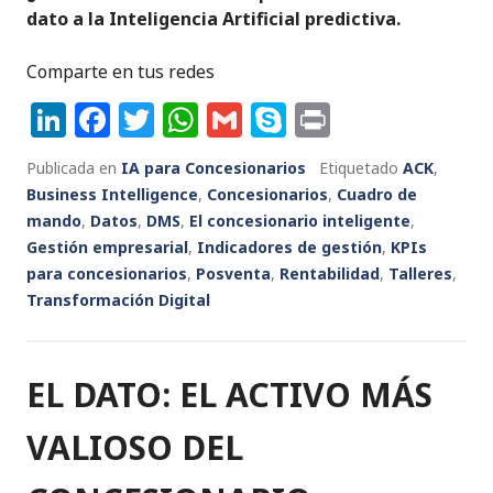
dato a la Inteligencia Artificial predictiva.
Comparte en tus redes
Li
F
T
W
G
S
P
n
a
w
h
m
k
ri
Publicada en
IA para Concesionarios
Etiquetado
ACK
,
k
c
it
a
ai
y
n
Business Intelligence
,
Concesionarios
,
Cuadro de
e
e
te
ts
l
p
t
mando
,
Datos
,
DMS
,
El concesionario inteligente
,
Gestión empresarial
dI
b
r
,
Indicadores de gestión
A
e
,
KPIs
para concesionarios
,
Posventa
,
Rentabilidad
,
Talleres
,
n
o
p
Transformación Digital
o
p
k
EL DATO: EL ACTIVO MÁS
VALIOSO DEL