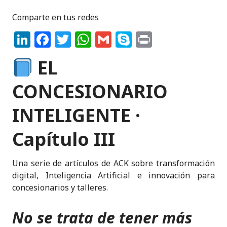
Comparte en tus redes
Li
F
T
W
G
S
P
n
a
w
h
m
k
ri
EL
k
c
it
a
ai
y
n
e
e
te
ts
l
p
t
CONCESIONARIO
dI
b
r
A
e
INTELIGENTE ·
n
o
p
o
p
Capítulo III
k
Una serie de artículos de ACK sobre transformación
digital, Inteligencia Artificial e innovación para
concesionarios y talleres.
No se trata de tener más