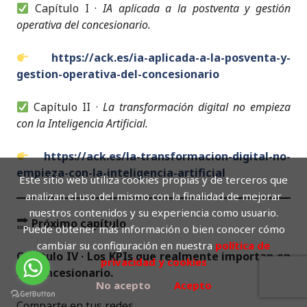
Capítulo I ·
IA aplicada a la postventa y gestión
operativa del concesionario.
https://ack.es/ia-aplicada-a-la-posventa-y-
gestion-operativa-del-concesionario
Capítulo II ·
La transformación digital no empieza
con la Inteligencia Artificial.
https://ack.es/la-transformacion-digital-no-
empieza-con-la-inteligencia-artificial
Este sitio web utiliza cookies propias y de terceros que
analizan el uso del mismo con la finalidad de mejorar
nuestros contenidos y su experiencia como usuario.
Próximo capítulo
Puede obtener más información o bien conocer cómo
cambiar su configuración en nuestra
política de
Capítulo IV · Los KPIs que realmente importan en
privacidad y cookies
un concesionario.
No acepto
Acepto
Comparte en tus redes