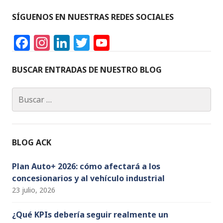
k
c
it
a
ai
y
n
SÍGUENOS EN NUESTRAS REDES SOCIALES
e
e
te
ts
l
p
t
F
In
Li
T
Y
dI
b
r
A
e
a
st
n
w
o
n
o
p
c
a
k
it
u
BUSCAR ENTRADAS DE NUESTRO BLOG
o
p
e
g
e
te
T
k
Buscar:
b
ra
dI
r
u
o
m
n
b
o
e
BLOG ACK
k
C
h
Plan Auto+ 2026: cómo afectará a los
concesionarios y al vehículo industrial
a
23 julio, 2026
n
n
¿Qué KPIs debería seguir realmente un