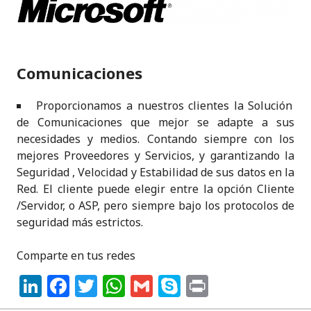
Comunicaciones
Proporcionamos a nuestros clientes la Solución
de Comunicaciones que mejor se adapte a sus
necesidades y medios. Contando siempre con los
mejores Proveedores y Servicios, y garantizando la
Seguridad , Velocidad y Estabilidad de sus datos en la
Red. El cliente puede elegir entre la opción Cliente
/Servidor, o ASP, pero siempre bajo los protocolos de
seguridad más estrictos.
Comparte en tus redes
Li
F
T
W
G
S
P
n
a
w
h
m
k
ri