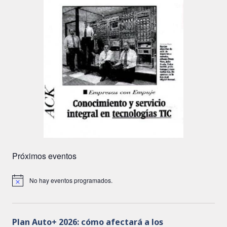
Próximos eventos
No hay eventos programados.
A
v
i
s
o
Plan Auto+ 2026: cómo afectará a los