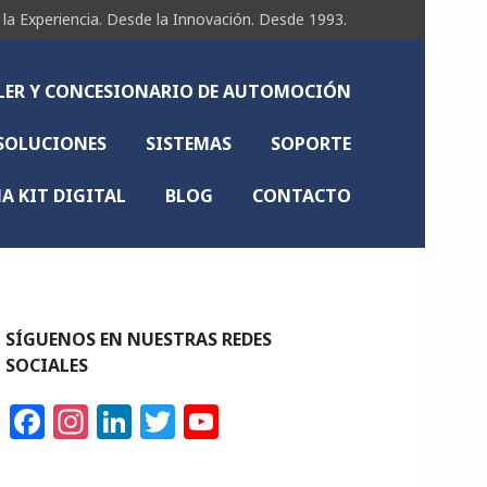
Experiencia. Desde la Innovación. Desde 1993.
LLER Y CONCESIONARIO DE AUTOMOCIÓN
SOLUCIONES
SISTEMAS
SOPORTE
 KIT DIGITAL
BLOG
CONTACTO
SÍGUENOS EN NUESTRAS REDES
SOCIALES
F
In
Li
T
Y
a
st
n
w
o