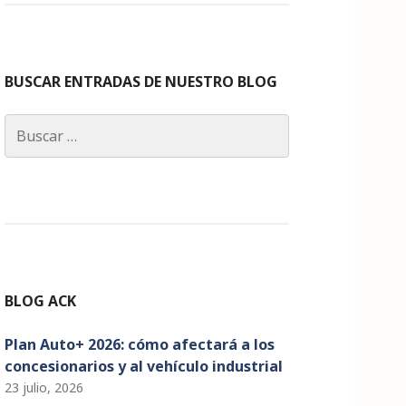
c
a
k
it
u
e
g
e
te
T
b
ra
dI
r
u
o
m
n
b
BUSCAR ENTRADAS DE NUESTRO BLOG
o
e
Buscar:
k
C
h
a
n
n
el
BLOG ACK
Plan Auto+ 2026: cómo afectará a los
concesionarios y al vehículo industrial
23 julio, 2026