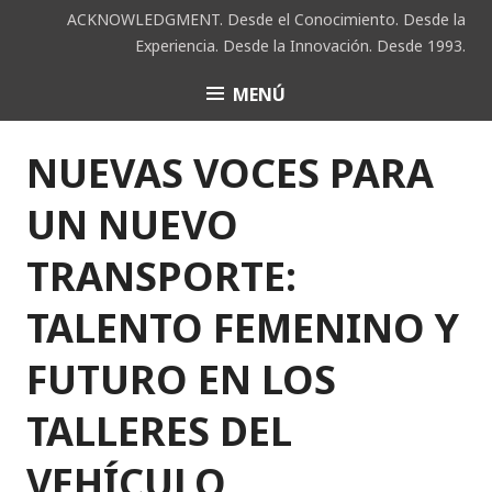
Saltar
ACKNOWLEDGMENT. Desde el Conocimiento. Desde la
al
Experiencia. Desde la Innovación. Desde 1993.
contenido
MENÚ
ACK
NUEVAS VOCES PARA
UN NUEVO
TRANSPORTE:
TALENTO FEMENINO Y
FUTURO EN LOS
TALLERES DEL
VEHÍCULO