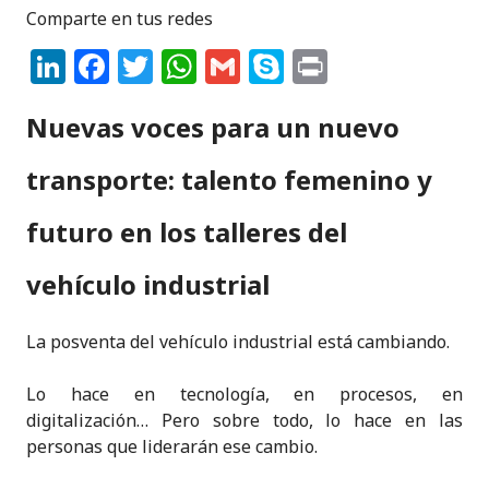
Comparte en tus redes
Li
F
T
W
G
S
P
n
a
w
h
m
k
ri
Nuevas voces para un nuevo
k
c
it
a
ai
y
n
e
e
te
ts
l
p
t
transporte: talento femenino y
dI
b
r
A
e
futuro en los talleres del
n
o
p
o
p
vehículo industrial
k
La posventa del vehículo industrial está cambiando.
Lo hace en tecnología, en procesos, en
digitalización… Pero sobre todo, lo hace en las
personas que liderarán ese cambio.