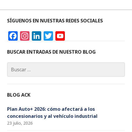
SÍGUENOS EN NUESTRAS REDES SOCIALES
F
In
Li
T
Y
a
st
n
w
o
c
a
k
it
u
BUSCAR ENTRADAS DE NUESTRO BLOG
e
g
e
te
T
Buscar:
b
ra
dI
r
u
o
m
n
b
o
e
BLOG ACK
k
C
h
Plan Auto+ 2026: cómo afectará a los
concesionarios y al vehículo industrial
a
23 julio, 2026
n