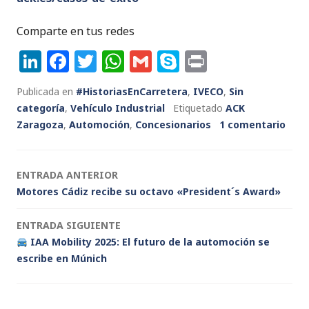
Comparte en tus redes
Li
F
T
W
G
S
P
n
a
w
h
m
k
ri
Publicada en
#HistoriasEnCarretera
,
IVECO
,
Sin
k
c
it
a
ai
y
n
categoría
,
Vehículo Industrial
Etiquetado
ACK
e
e
te
ts
l
p
t
Zaragoza
,
Automoción
,
Concesionarios
1 comentario
dI
b
r
A
e
n
o
p
Navegación
ENTRADA ANTERIOR
o
p
Motores Cádiz recibe su octavo «President´s Award»
de
k
ENTRADA SIGUIENTE
entradas
IAA Mobility 2025: El futuro de la automoción se
escribe en Múnich