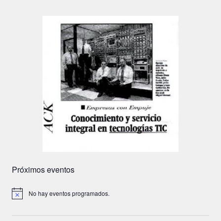
Próximos eventos
No hay eventos programados.
A
v
i
s