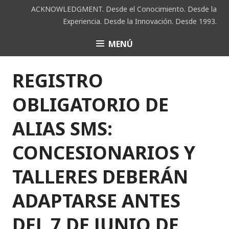
Saltar
ACKNOWLEDGMENT. Desde el Conocimiento. Desde la
al
Experiencia. Desde la Innovación. Desde 1993.
contenido
MENÚ
ACK
REGISTRO
OBLIGATORIO DE
ALIAS SMS:
CONCESIONARIOS Y
TALLERES DEBERÁN
ADAPTARSE ANTES
DEL 7 DE JUNIO DE