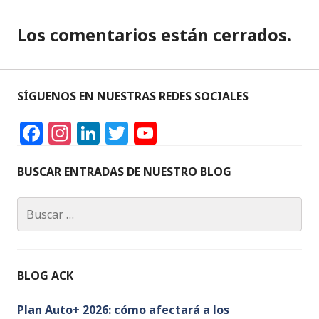
Los comentarios están cerrados.
SÍGUENOS EN NUESTRAS REDES SOCIALES
F
In
Li
T
Y
a
st
n
w
o
c
a
k
it
u
BUSCAR ENTRADAS DE NUESTRO BLOG
e
g
e
te
T
Buscar:
b
ra
dI
r
u
o
m
n
b
o
e
BLOG ACK
k
C
h
Plan Auto+ 2026: cómo afectará a los