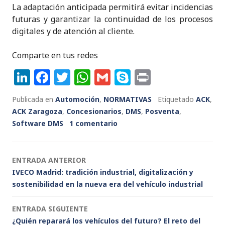
La adaptación anticipada permitirá evitar incidencias
futuras y garantizar la continuidad de los procesos
digitales y de atención al cliente.
Comparte en tus redes
Li
F
T
W
G
S
P
n
a
w
h
m
k
ri
Publicada en
Automoción
,
NORMATIVAS
Etiquetado
ACK
,
k
c
it
a
ai
y
n
ACK Zaragoza
,
Concesionarios
,
DMS
,
Posventa
,
e
e
te
ts
l
p
t
Software DMS
1 comentario
dI
b
r
A
e
n
o
p
Navegación
ENTRADA ANTERIOR
o
p
IVECO Madrid: tradición industrial, digitalización y
de
k
sostenibilidad en la nueva era del vehículo industrial
entradas
ENTRADA SIGUIENTE
¿Quién reparará los vehículos del futuro? El reto del