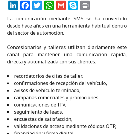
Li
F
T
W
G
S
P
n
a
w
h
m
k
ri
La comunicación mediante SMS se ha convertido
k
c
it
a
ai
y
n
desde hace años en una herramienta habitual dentro
e
e
te
ts
l
p
t
del sector de automoción.
dI
b
r
A
e
Concesionarios y talleres utilizan diariamente este
n
o
p
canal para mantener una comunicación rápida,
o
p
directa y automatizada con sus clientes:
k
recordatorios de citas de taller,
confirmaciones de recepción del vehículo,
avisos de vehículo terminado,
campañas comerciales y promociones,
comunicaciones de ITV,
seguimiento de leads,
encuestas de satisfacción,
validaciones de acceso mediante códigos OTP,
financiación y firma digital,