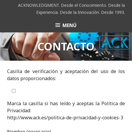
Saltar
ACKNOWLEDGMENT. Desde el Conocimiento. Desde la
al
Experiencia. Desde la Innovación. Desde 1993.
contenido
MENÚ
ACK
CONTACTO
Casilla de verificación y aceptación del uso de los
datos proporcionados:
Marca la casilla si has leído y aceptas la Política de
Privacidad:
http://www.ack.es/politica-de-privacidad-y-cookies-3
Nombre (necesario)