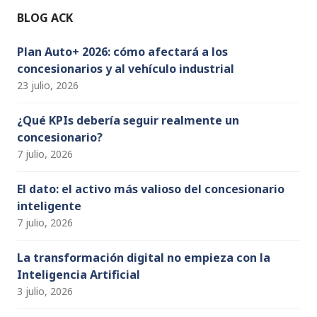
o
e
BLOG ACK
k
C
h
Plan Auto+ 2026: cómo afectará a los
concesionarios y al vehículo industrial
a
23 julio, 2026
n
n
¿Qué KPIs debería seguir realmente un
concesionario?
el
7 julio, 2026
El dato: el activo más valioso del concesionario
inteligente
7 julio, 2026
La transformación digital no empieza con la
Inteligencia Artificial
3 julio, 2026