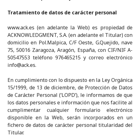
k
c
it
a
ai
y
n
e
e
te
ts
l
p
t
Tratamiento de datos de carácter personal
dI
b
r
A
e
www.ack.es (en adelante la Web) es propiedad de
n
o
p
ACKNOWLEDGMENT, S.A. (en adelante el Titular) con
o
p
domicilio en Pol.Malpica, C/F Oeste, G.Quejido, nave
75, 50016 Zaragoza, Aragón, España, con CIF/NIF A-
k
50547553 teléfono 976465215 y correo electrónico
info@ack.es.
En cumplimiento con lo dispuesto en la Ley Orgánica
15/1999, de 13 de diciembre, de Protección de Datos
de Carácter Personal (‘LOPD’), le informamos de que
los datos personales e información que nos facilite al
cumplimentar cualquier formulario electrónico
disponible en la Web, serán incorporados en un
fichero de datos de carácter personal titularidad del
Titular.