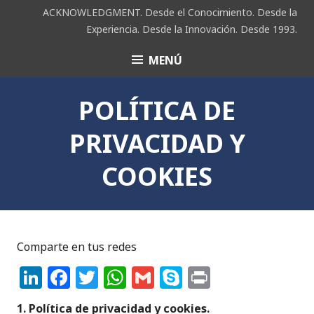
Saltar
ACKNOWLEDGMENT. Desde el Conocimiento. Desde la
al
Experiencia. Desde la Innovación. Desde 1993.
contenido
MENÚ
ACK
POLÍTICA DE
PRIVACIDAD Y
COOKIES
Comparte en tus redes
Li
F
T
W
G
S
P
n
a
w
h
m
k
ri
1. Política de privacidad y cookies.