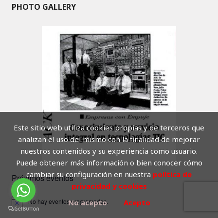
PHOTO GALLERY
Este sitio web utiliza cookies propias y de terceros que
analizan el uso del mismo con la finalidad de mejorar
nuestros contenidos y su experiencia como usuario.
Puede obtener más información o bien conocer cómo
cambiar su configuración en nuestra
política de
Próximos eventos
privacidad y cookies
No hay eventos programados.
No acepto
Acepto
A
v