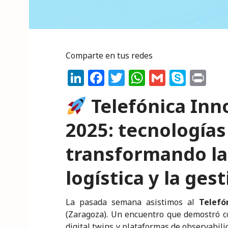
Comparte en tus redes
Li
F
T
W
G
S
P
n
a
w
h
m
k
ri
Telefónica Inn
k
c
it
a
ai
y
n
e
e
te
ts
l
p
t
2025: tecnologías
dI
b
r
A
e
transformando la
n
o
p
o
p
logística y la ges
k
La pasada semana asistimos al
Telefó
(Zaragoza). Un encuentro que demostró cóm
digital twins y plataformas de observabil