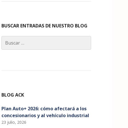
c
a
k
it
u
e
g
e
te
T
b
ra
dI
r
u
o
m
n
b
BUSCAR ENTRADAS DE NUESTRO BLOG
o
e
Buscar:
k
C
h
a
n
n
el
BLOG ACK
Plan Auto+ 2026: cómo afectará a los
concesionarios y al vehículo industrial
23 julio, 2026