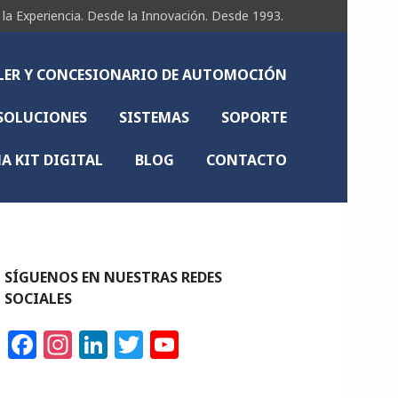
Experiencia. Desde la Innovación. Desde 1993.
LLER Y CONCESIONARIO DE AUTOMOCIÓN
SOLUCIONES
SISTEMAS
SOPORTE
 KIT DIGITAL
BLOG
CONTACTO
SÍGUENOS EN NUESTRAS REDES
SOCIALES
F
In
Li
T
Y
a
st
n
w
o