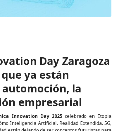
ovation Day Zaragoza
 que ya están
 automoción, la
tión empresarial
nica Innovation Day 2025
celebrado en Etopia
o Inteligencia Artificial, Realidad Extendida, 5G,
idad están dejando de ser conceptos futuristas para