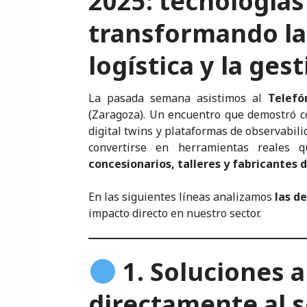
2025: tecnologías
dI
b
r
A
e
transformando la
n
o
p
o
p
logística y la ges
k
La pasada semana asistimos al
Telefó
(Zaragoza). Un encuentro que demostró cóm
digital twins y plataformas de observabil
convertirse en herramientas reales 
concesionarios, talleres y fabricantes
En las siguientes líneas analizamos
las d
impacto directo en nuestro sector.
1.
Soluciones a
directamente al 