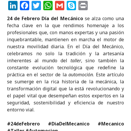
Li
F
T
W
G
S
P
n
a
w
h
m
k
ri
24 de Febrero Día del Mecánico
se alza como una
k
c
it
a
ai
y
n
fecha clave en la que rendimos homenaje a los
e
e
te
ts
l
p
t
profesionales que, con manos expertas y una pasión
inquebrantable, mantienen en marcha el motor de
dI
b
r
A
e
nuestra movilidad diaria. En el Día del Mecánico,
n
o
p
celebramos no solo la tradición y la artesanía
o
p
inherentes al mundo del
taller
, sino también la
constante evolución tecnológica que redefine la
k
práctica en el sector de la
automoción
. Este artículo
se sumerge en la rica historia de la mecánica, la
transformación digital que la está revolucionando y
el papel vital que desempeñan estos expertos en la
seguridad, sostenibilidad y eficiencia de nuestro
entorno vial.
#24deFebrero
#DiaDelMecanico #Mecanico
#Taller #Automocion