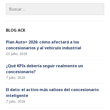
e
g
e
te
T
Buscar:
b
ra
dI
r
u
o
m
n
b
o
e
BLOG ACK
k
C
h
Plan Auto+ 2026: cómo afectará a los
concesionarios y al vehículo industrial
a
23 julio, 2026
n
n
¿Qué KPIs debería seguir realmente un
concesionario?
el
7 julio, 2026
El dato: el activo más valioso del concesionario
inteligente
7 julio, 2026