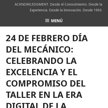
Saltar
ACKNOWLEDGMENT. Desde el Conocimiento. Desde la
al
Experiencia. Desde la Innovación. Desde 1993.
contenido
MENÚ
ACK
24 DE FEBRERO DÍA
DEL MECÁNICO:
CELEBRANDO LA
EXCELENCIA Y EL
COMPROMISO DEL
TALLER EN LA ERA
DIGITAL DE LA