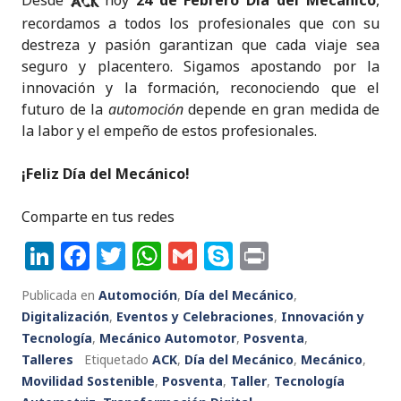
Desde
hoy
24 de Febrero Día del Mecánico
,
ACK
recordamos a todos los profesionales que con su
destreza y pasión garantizan que cada viaje sea
seguro y placentero. Sigamos apostando por la
innovación y la formación, reconociendo que el
futuro de la
automoción
depende en gran medida de
la labor y el empeño de estos profesionales.
¡Feliz Día del Mecánico!
Comparte en tus redes
Li
F
T
W
G
S
P
n
a
w
h
m
k
ri
Publicada en
Automoción
,
Día del Mecánico
,
k
c
it
a
ai
y
n
Digitalización
,
Eventos y Celebraciones
,
Innovación y
e
e
te
ts
l
p
t
Tecnología
,
Mecánico Automotor
,
Posventa
,
Talleres
dI
Etiquetado
b
r
ACK
A
,
Día del Mecánico
e
,
Mecánico
,
Movilidad Sostenible
,
Posventa
,
Taller
,
Tecnología
n
o
p