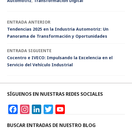
Automotriz
,
Transformación Digital
o
p
k
Navegación
ENTRADA ANTERIOR
Tendencias 2025 en la Industria Automotriz: Un
de
Panorama de Transformación y Oportunidades
entradas
ENTRADA SIGUIENTE
Cocentro e IVECO: Impulsando la Excelencia en el
Servicio del Vehículo Industrial
SÍGUENOS EN NUESTRAS REDES SOCIALES
F
In
Li
T
Y
a
st
n
w
o
c
a
k
it
u
BUSCAR ENTRADAS DE NUESTRO BLOG