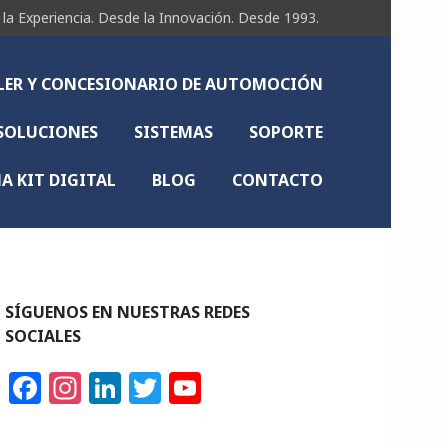
Experiencia. Desde la Innovación. Desde 1993.
LLER Y CONCESIONARIO DE AUTOMOCIÓN
SOLUCIONES
SISTEMAS
SOPORTE
 KIT DIGITAL
BLOG
CONTACTO
SÍGUENOS EN NUESTRAS REDES
SOCIALES
F
In
Li
T
Y
a
st
n
w
o