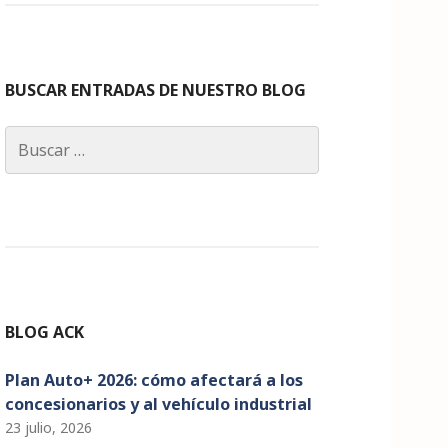
c
a
k
it
u
e
g
e
te
T
b
ra
dI
r
u
o
m
n
b
BUSCAR ENTRADAS DE NUESTRO BLOG
o
e
Buscar:
k
C
h
a
n
n
el
BLOG ACK
Plan Auto+ 2026: cómo afectará a los
concesionarios y al vehículo industrial
23 julio, 2026