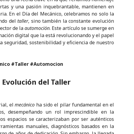
ertas y una pasión inquebrantable, mantienen en
ia. En el Día del Mecánico, celebramos no solo la
undo del
taller
, sino también la constante evolución
sector de la
automoción
. Este artículo se sumerge en
rmación digital que la está revolucionando y el papel
 seguridad, sostenibilidad y eficiencia de nuestro
ico #Taller #Automocion
 Evolución del Taller
ial, el
mecánico
ha sido el pilar fundamental en el
los, desempeñando un rol imprescindible en la
tos espacios se caracterizaban por ser auténticos
erramientas manuales, diagnósticos basados en la
argo de años de dedicación. Sin embargo, la llegada