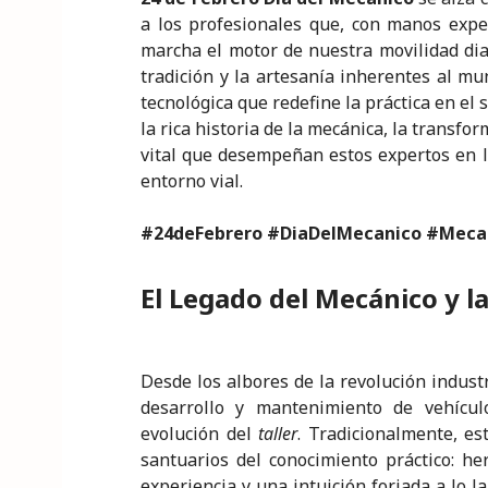
k
c
it
a
ai
y
n
a los profesionales que, con manos exp
e
e
te
ts
l
p
t
marcha el motor de nuestra movilidad diar
tradición y la artesanía inherentes al m
dI
b
r
A
e
tecnológica que redefine la práctica en el 
n
o
p
la rica historia de la mecánica, la transfo
o
p
vital que desempeñan estos expertos en la
entorno vial.
k
#24deFebrero
#DiaDelMecanico #Mecan
El Legado del Mecánico y la
Desde los albores de la revolución industr
desarrollo y mantenimiento de vehícu
evolución del
taller
. Tradicionalmente, es
santuarios del conocimiento práctico: h
experiencia y una intuición forjada a lo l