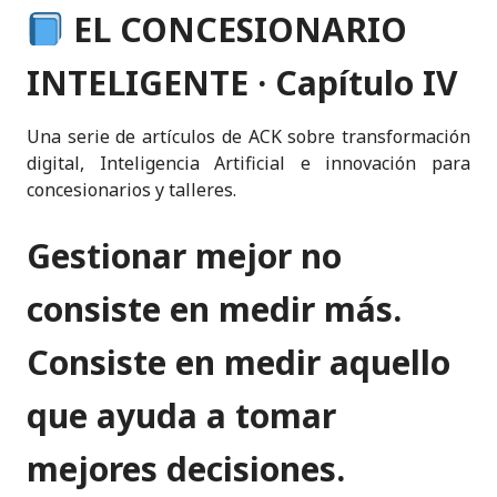
n
a
w
h
m
k
ri
EL CONCESIONARIO
k
c
it
a
ai
y
n
e
e
te
ts
l
p
t
INTELIGENTE · Capítulo IV
dI
b
r
A
e
n
o
p
Una serie de artículos de ACK sobre transformación
digital, Inteligencia Artificial e innovación para
o
p
concesionarios y talleres.
k
Gestionar mejor no
consiste en medir más.
Consiste en medir aquello
que ayuda a tomar
mejores decisiones.