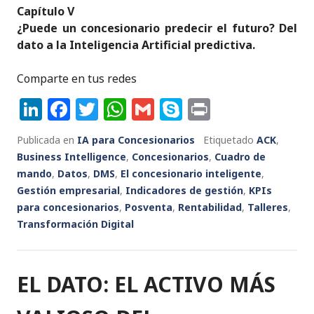
Capítulo V
¿Puede un concesionario predecir el futuro? Del
dato a la Inteligencia Artificial predictiva.
Comparte en tus redes
Li
F
T
W
G
S
P
n
a
w
h
m
k
ri
Publicada en
IA para Concesionarios
Etiquetado
ACK
,
k
c
it
a
ai
y
n
Business Intelligence
,
Concesionarios
,
Cuadro de
e
e
te
ts
l
p
t
mando
,
Datos
,
DMS
,
El concesionario inteligente
,
Gestión empresarial
dI
b
r
,
Indicadores de gestión
A
e
,
KPIs
para concesionarios
,
Posventa
,
Rentabilidad
,
Talleres
,
n
o
p
Transformación Digital
o
p
k
EL DATO: EL ACTIVO MÁS