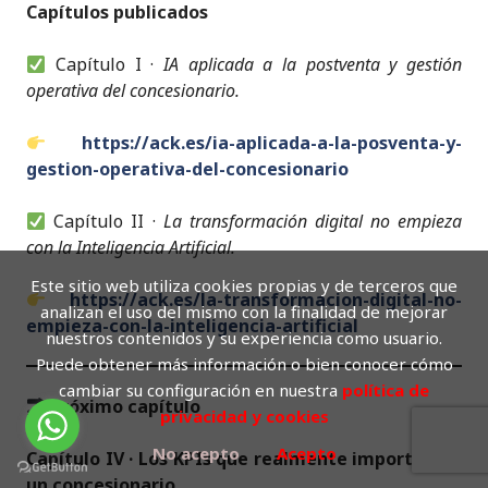
Capítulos publicados
Capítulo I ·
IA aplicada a la postventa y gestión
operativa del concesionario.
https://ack.es/ia-aplicada-a-la-posventa-y-
gestion-operativa-del-concesionario
Capítulo II ·
La transformación digital no empieza
con la Inteligencia Artificial.
Este sitio web utiliza cookies propias y de terceros que
https://ack.es/la-transformacion-digital-no-
analizan el uso del mismo con la finalidad de mejorar
empieza-con-la-inteligencia-artificial
nuestros contenidos y su experiencia como usuario.
Puede obtener más información o bien conocer cómo
cambiar su configuración en nuestra
política de
Próximo capítulo
privacidad y cookies
No acepto
Acepto
Capítulo IV · Los KPIs que realmente importan en
un concesionario.