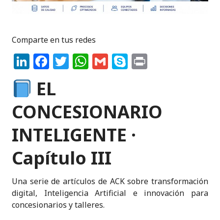
Comparte en tus redes
Li
F
T
W
G
S
P
n
a
w
h
m
k
ri
EL
k
c
it
a
ai
y
n
e
e
te
ts
l
p
t
CONCESIONARIO
dI
b
r
A
e
INTELIGENTE ·
n
o
p
o
p
Capítulo III
k
Una serie de artículos de ACK sobre transformación
digital, Inteligencia Artificial e innovación para
concesionarios y talleres.