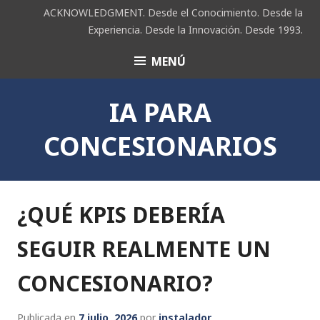
Saltar
ACKNOWLEDGMENT. Desde el Conocimiento. Desde la
al
Experiencia. Desde la Innovación. Desde 1993.
contenido
MENÚ
ACK
IA PARA
CONCESIONARIOS
¿QUÉ KPIS DEBERÍA
SEGUIR REALMENTE UN
CONCESIONARIO?
Publicada en
7 julio, 2026
por
instalador