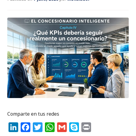
Comparte en tus redes
Li
F
T
W
G
S
P