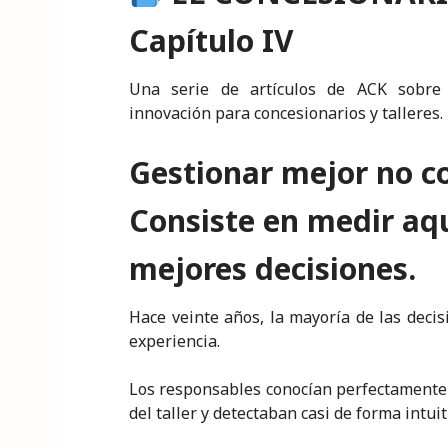
k
c
it
a
ai
y
n
e
e
te
ts
l
p
t
Capítulo IV
dI
b
r
A
e
n
o
p
Una serie de artículos de ACK sobre tr
innovación para concesionarios y talleres.
o
p
k
Gestionar mejor no c
Consiste en medir aq
mejores decisiones.
Hace veinte años, la mayoría de las deci
experiencia.
Los responsables conocían perfectamente 
del taller y detectaban casi de forma intu