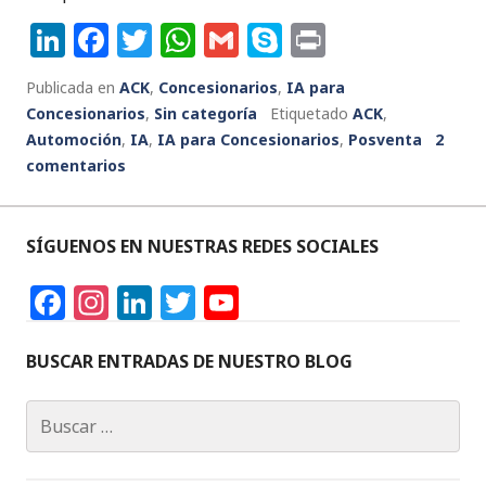
Li
F
T
W
G
S
P
n
a
w
h
m
k
ri
Publicada en
ACK
,
Concesionarios
,
IA para
k
c
it
a
ai
y
n
Concesionarios
,
Sin categoría
Etiquetado
ACK
,
e
e
te
ts
l
p
t
Automoción
,
IA
,
IA para Concesionarios
,
Posventa
2
comentarios
dI
b
r
A
e
n
o
p
o
p
SÍGUENOS EN NUESTRAS REDES SOCIALES
k
F
In
Li
T
Y
a
st
n
w
o
c
a
k
it
u
BUSCAR ENTRADAS DE NUESTRO BLOG
e
g
e
te
T
Buscar:
b
ra
dI
r
u
o
m
n
b