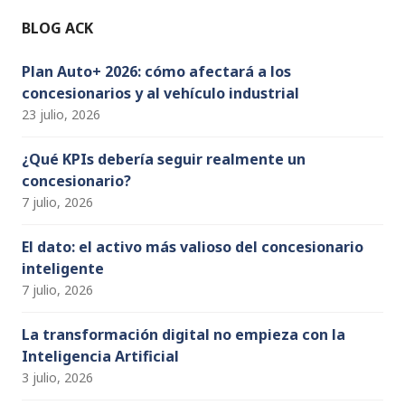
o
e
BLOG ACK
k
C
h
Plan Auto+ 2026: cómo afectará a los
concesionarios y al vehículo industrial
a
23 julio, 2026
n
n
¿Qué KPIs debería seguir realmente un
concesionario?
el
7 julio, 2026
El dato: el activo más valioso del concesionario
inteligente
7 julio, 2026
La transformación digital no empieza con la
Inteligencia Artificial
3 julio, 2026