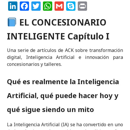
Li
F
T
W
G
S
P
n
a
w
h
m
k
ri
EL CONCESIONARIO
k
c
it
a
ai
y
n
e
e
te
ts
l
p
t
INTELIGENTE Capítulo I
dI
b
r
A
e
n
o
p
Una serie de artículos de ACK sobre transformación
digital, Inteligencia Artificial e innovación para
o
p
concesionarios y talleres.
k
Qué es realmente la Inteligencia
Artificial, qué puede hacer hoy y
qué sigue siendo un mito
La Inteligencia Artificial (IA) se ha convertido en uno