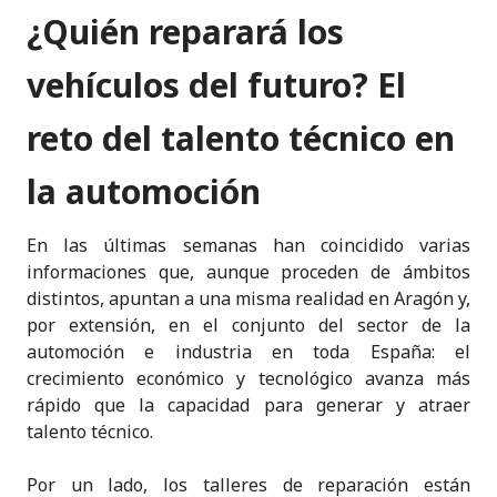
n
a
w
h
m
k
ri
¿Quién reparará los
k
c
it
a
ai
y
n
e
e
te
ts
l
p
t
vehículos del futuro? El
dI
b
r
A
e
reto del talento técnico en
n
o
p
o
p
la automoción
k
En las últimas semanas han coincidido varias
informaciones que, aunque proceden de ámbitos
distintos, apuntan a una misma realidad en Aragón y,
por extensión, en el conjunto del sector de la
automoción e industria en toda España: el
crecimiento económico y tecnológico avanza más
rápido que la capacidad para generar y atraer
talento técnico.
Por un lado, los talleres de reparación están