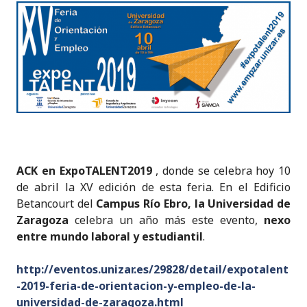
n
a
w
h
m
k
ri
k
c
it
a
ai
y
n
e
e
te
ts
l
p
t
dI
b
r
A
e
n
o
p
o
p
k
ACK en ExpoTALENT2019
, donde se celebra hoy 10
de abril la XV edición de esta feria. En el Edificio
Betancourt del
Campus Río Ebro, la Universidad de
Zaragoza
celebra un año más este evento,
nexo
entre mundo laboral y estudiantil
.
http://eventos.unizar.es/29828/detail/expotalent
-2019-feria-de-orientacion-y-empleo-de-la-
universidad-de-zaragoza.html