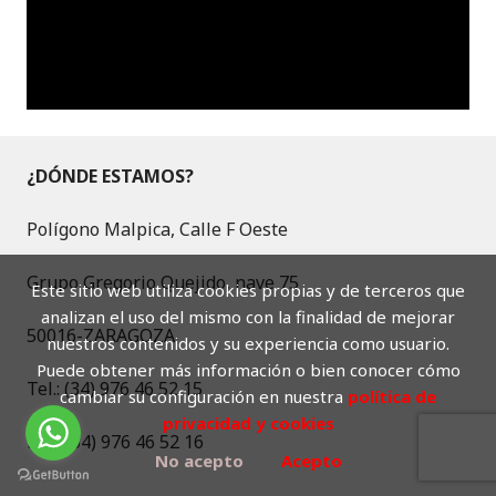
¿DÓNDE ESTAMOS?
Polígono Malpica, Calle F Oeste
Grupo Gregorio Quejido, nave 75
Este sitio web utiliza cookies propias y de terceros que
analizan el uso del mismo con la finalidad de mejorar
50016-ZARAGOZA
nuestros contenidos y su experiencia como usuario.
Puede obtener más información o bien conocer cómo
Tel.: (34) 976 46 52 15
cambiar su configuración en nuestra
política de
privacidad y cookies
Fax.: (34) 976 46 52 16
No acepto
Acepto