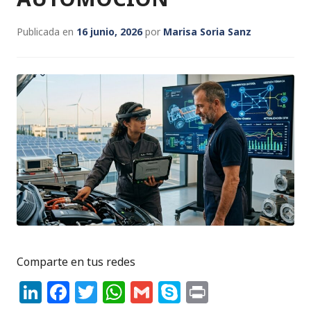
Publicada en
16 junio, 2026
por
Marisa Soria Sanz
Comparte en tus redes
Li
F
T
W
G
S
P