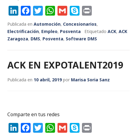
Li
F
T
W
G
S
P
n
a
w
h
m
k
ri
Publicada en
Automoción
,
Concesionarios
,
k
c
it
a
ai
y
n
Electrificación
,
Empleo
,
Posventa
Etiquetado
ACK
,
ACK
e
e
te
ts
l
p
t
Zaragoza
,
DMS
,
Posventa
,
Software DMS
dI
b
r
A
e
n
o
p
ACK EN EXPOTALENT2019
o
p
k
Publicada en
10 abril, 2019
por
Marisa Soria Sanz
Comparte en tus redes
Li
F
T
W
G
S
P