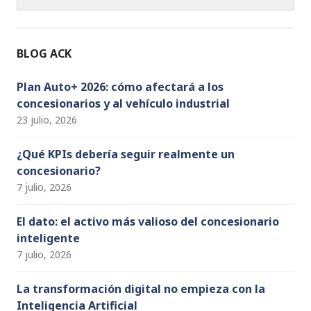
b
ra
dI
r
u
o
m
n
b
o
e
BLOG ACK
k
C
h
Plan Auto+ 2026: cómo afectará a los
concesionarios y al vehículo industrial
a
23 julio, 2026
n
n
¿Qué KPIs debería seguir realmente un
concesionario?
el
7 julio, 2026
El dato: el activo más valioso del concesionario
inteligente
7 julio, 2026
La transformación digital no empieza con la
Inteligencia Artificial