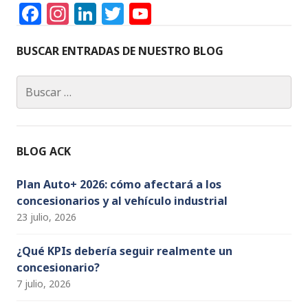
F
In
Li
T
Y
a
st
n
w
o
c
a
k
it
u
BUSCAR ENTRADAS DE NUESTRO BLOG
e
g
e
te
T
Buscar:
b
ra
dI
r
u
o
m
n
b
o
e
BLOG ACK
k
C
h
Plan Auto+ 2026: cómo afectará a los
concesionarios y al vehículo industrial
a
23 julio, 2026
n
n
¿Qué KPIs debería seguir realmente un
concesionario?
el
7 julio, 2026