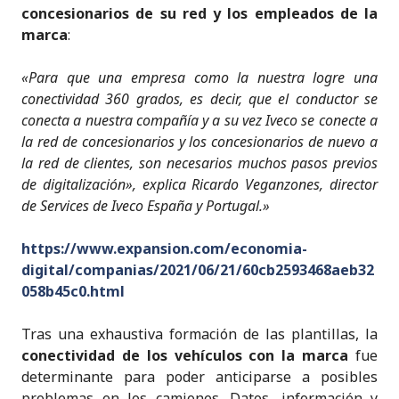
o
p
concesionarios de su red y los empleados de la
marca
:
k
«Para que una empresa como la nuestra logre una
conectividad 360 grados, es decir, que el conductor se
conecta a nuestra compañía y a su vez Iveco se conecte a
la red de concesionarios y los concesionarios de nuevo a
la red de clientes, son necesarios muchos pasos previos
de digitalización», explica Ricardo Veganzones, director
de Services de Iveco España y Portugal.»
https://www.expansion.com/economia-
digital/companias/2021/06/21/60cb2593468aeb32
058b45c0.html
Tras una exhaustiva formación de las plantillas, la
conectividad de los vehículos con la marca
fue
determinante para poder anticiparse a posibles
problemas en los camiones. Datos, información y