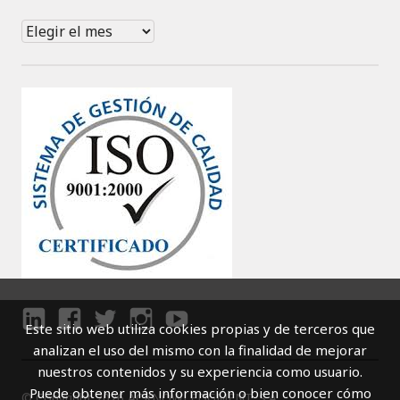
Archivos
Este sitio web utiliza cookies propias y de terceros que
LI
F
T
I
Y
analizan el uso del mismo con la finalidad de mejorar
N
A
W
N
O
nuestros contenidos y su experiencia como usuario.
K
C
I
S
U
Puede obtener más información o bien conocer cómo
© Copyright 2026 ACKNOWLEDGMENT, S.A.