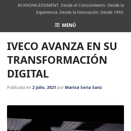
Saltar
ACKNOWLEDGMENT. Desde el Conocimiento. Desde la
al
Experiencia. Desde la Innovación. Desde 1993.
contenido
MENÚ
ACK
IVECO AVANZA EN SU
TRANSFORMACIÓN
DIGITAL
Publicada en
2 julio, 2021
por
Marisa Soria Sanz