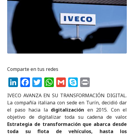
Comparte en tus redes
Li
F
T
W
G
S
P
n
a
w
h
m
k
ri
IVECO AVANZA EN SU TRANSFORMACIÓN DIGITAL.
k
c
it
a
ai
y
n
La compañía italiana con sede en Turín, decidió dar
e
e
te
ts
l
p
t
el paso hacia la
digitalización
en 2015. Con el
objetivo de digitalizar toda su cadena de valor.
dI
b
r
A
e
Estrategia de transformación que abarca desde
n
o
p
toda su flota de vehículos, hasta los