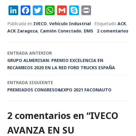
Li
F
T
W
G
S
P
n
a
w
h
m
k
ri
Publicada en
IVECO
,
Vehículo Industrial
Etiquetado
ACK
,
k
c
it
a
ai
y
n
ACK Zaragoza
,
Camión Conectado
,
DMS
2 comentarios
e
e
te
ts
l
p
t
dI
b
r
A
e
Navegación
ENTRADA ANTERIOR
n
o
p
GRUPO ALMERISAN: PREMIO EXCELENCIA EN
de
o
p
RECAMBIOS 2020 EN LA RED FORD TRUCKS ESPAÑA
k
entradas
ENTRADA SIGUIENTE
PREMIADOS CONGRESO&EXPO 2021 FACONAUTO
2 comentarios en “
IVECO
AVANZA EN SU