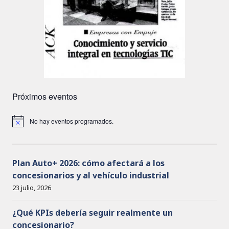
Próximos eventos
No hay eventos programados.
A
v
i
s
o
Plan Auto+ 2026: cómo afectará a los
concesionarios y al vehículo industrial
23 julio, 2026
¿Qué KPIs debería seguir realmente un
concesionario?