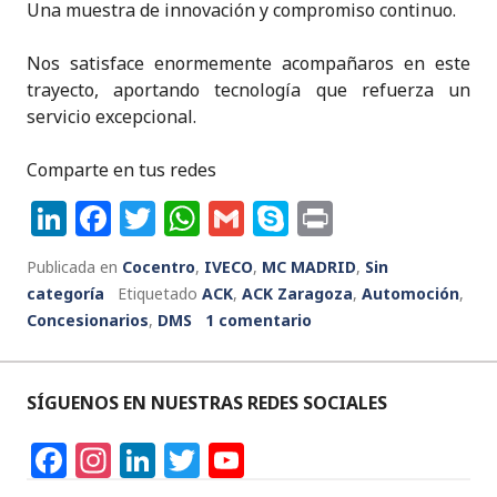
Una muestra de innovación y compromiso continuo.
Nos satisface enormemente acompañaros en este
trayecto, aportando tecnología que refuerza un
servicio excepcional.
Comparte en tus redes
Li
F
T
W
G
S
P
n
a
w
h
m
k
ri
Publicada en
Cocentro
,
IVECO
,
MC MADRID
,
Sin
k
c
it
a
ai
y
n
categoría
Etiquetado
ACK
,
ACK Zaragoza
,
Automoción
,
e
e
te
ts
l
p
t
Concesionarios
,
DMS
1 comentario
dI
b
r
A
e
n
o
p
SÍGUENOS EN NUESTRAS REDES SOCIALES
o
p
F
In
Li
T
Y
k
a
st
n
w
o