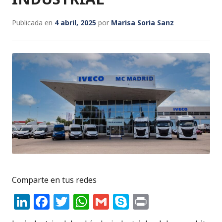
Publicada en
4 abril, 2025
por
Marisa Soria Sanz
Comparte en tus redes
Li
F
T
W
G
S
P
n
a
w
h
m
k
ri