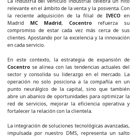
La industria del vehículo industrial celebra un hito
k
c
it
a
ai
y
n
relevante en el ámbito de la venta y la posventa. Con
e
e
te
ts
l
p
t
la reciente adquisición de la filial de
IVECO
en
Madrid
MC Madrid
,
Cocentro
refuerza su
dI
b
r
A
e
compromiso de estar cada vez más cerca de sus
n
o
p
clientes. Apostando por la excelencia y la innovación
o
p
en cada servicio.
k
En este contexto, la estrategia de expansión de
Cocentro
se alinea con las tendencias actuales del
sector y consolida su liderazgo en el mercado. La
operación no solo posiciona a la compañía en un
punto neurálgico de la capital, sino que también
abre un abanico de oportunidades para optimizar la
red de servicios, mejorar la eficiencia operativa y
fortalecer la relación con la clientela.
La integración de soluciones tecnológicas avanzadas,
impulsada por nuestro DMS, representa un salto