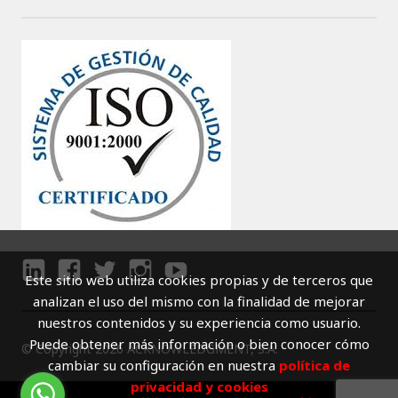
Este sitio web utiliza cookies propias y de terceros que
LI
F
T
I
Y
analizan el uso del mismo con la finalidad de mejorar
N
A
W
N
O
nuestros contenidos y su experiencia como usuario.
K
C
I
S
U
Puede obtener más información o bien conocer cómo
© Copyright 2026 ACKNOWLEDGMENT, S.A.
E
E
T
T
T
cambiar su configuración en nuestra
política de
D
B
T
A
U
privacidad y cookies