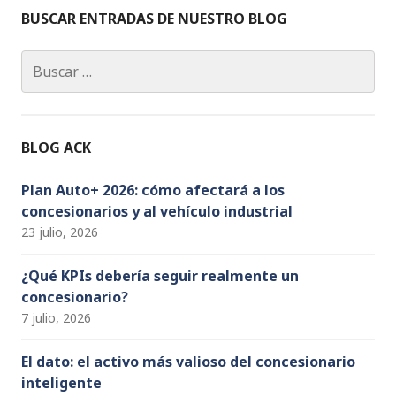
c
a
k
it
u
BUSCAR ENTRADAS DE NUESTRO BLOG
e
g
e
te
T
Buscar:
b
ra
dI
r
u
o
m
n
b
o
e
BLOG ACK
k
C
h
Plan Auto+ 2026: cómo afectará a los
concesionarios y al vehículo industrial
a
23 julio, 2026
n
n
¿Qué KPIs debería seguir realmente un
concesionario?
el
7 julio, 2026
El dato: el activo más valioso del concesionario
inteligente