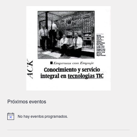
Próximos eventos
No hay eventos programados.
A
v
i
s