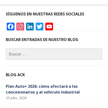
dI
b
r
A
e
n
o
p
SÍGUENOS EN NUESTRAS REDES SOCIALES
o
p
F
In
Li
T
Y
k
a
st
n
w
o
c
a
k
it
u
BUSCAR ENTRADAS DE NUESTRO BLOG
e
g
e
te
T
Buscar:
b
ra
dI
r
u
o
m
n
b
o
e
BLOG ACK
k
C
h
Plan Auto+ 2026: cómo afectará a los
concesionarios y al vehículo industrial
a
23 julio, 2026
n