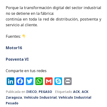
Porque la transformación digital del sector industrial
no se detiene en la fábrica:
continúa en toda la red de distribución, postventa y
servicio al cliente.
Fuentes:
Motor16
Posventa VI
Comparte en tus redes
Li
F
T
W
G
S
P
n
a
w
h
m
k
ri
Publicada en
IVECO
,
PEGASO
Etiquetado
ACK
,
ACK
k
c
it
a
ai
y
n
Zaragoza
,
Vehículo Industrial
,
Vehículo Industrial
e
e
te
ts
l
p
t
Pesado