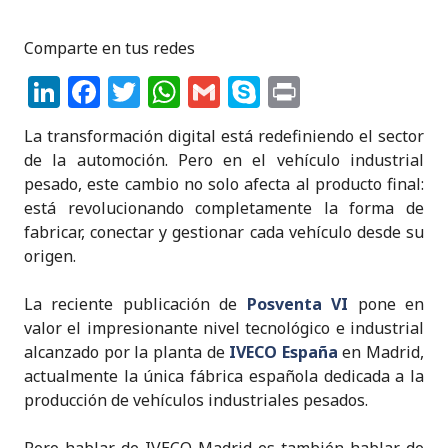
Comparte en tus redes
Li
F
T
W
G
S
P
n
a
w
h
m
k
ri
La transformación digital está redefiniendo el sector
k
c
it
a
ai
y
n
de la automoción. Pero en el vehículo industrial
e
e
te
ts
l
p
t
pesado, este cambio no solo afecta al producto final:
está revolucionando completamente la forma de
dI
b
r
A
e
fabricar, conectar y gestionar cada vehículo desde su
n
o
p
origen.
o
p
La reciente publicación de
Posventa VI
pone en
k
valor el impresionante nivel tecnológico e industrial
alcanzado por la planta de
IVECO España
en Madrid,
actualmente la única fábrica española dedicada a la
producción de vehículos industriales pesados.