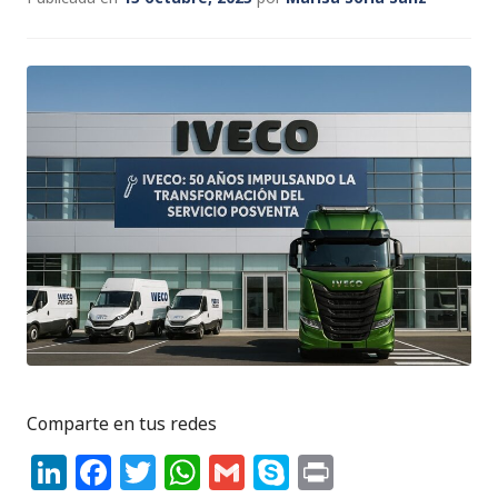
Comparte en tus redes
Li
F
T
W
G
S
P