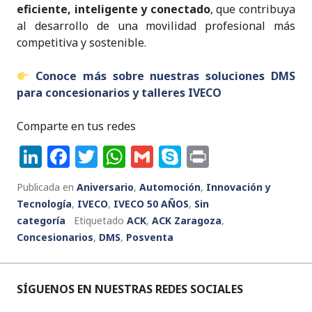
eficiente, inteligente y conectado
, que contribuya
al desarrollo de una movilidad profesional más
competitiva y sostenible.
Conoce más
sobre nuestras soluciones DMS
para concesionarios y talleres IVECO
Comparte en tus redes
Li
F
T
W
G
S
P
n
a
w
h
m
k
ri
Publicada en
Aniversario
,
Automoción
,
Innovación y
k
c
it
a
ai
y
n
Tecnología
,
IVECO
,
IVECO 50 AÑOS
,
Sin
e
e
te
ts
l
p
t
categoría
Etiquetado
ACK
,
ACK Zaragoza
,
Concesionarios
dI
b
,
r
DMS
,
A
Posventa
e
n
o
p
o
p
SÍGUENOS EN NUESTRAS REDES SOCIALES