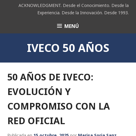
Saltar
ACKNOWLEDGMENT. Desde el Conocimiento. Desde la
al
Experiencia. Desde la Innovación. Desde 1993.
contenido
MENÚ
ACK
IVECO 50 AÑOS
50 AÑOS DE IVECO:
EVOLUCIÓN Y
COMPROMISO CON LA
RED OFICIAL
Publicada en
15 octubre, 2025
por
Marisa Soria Sanz