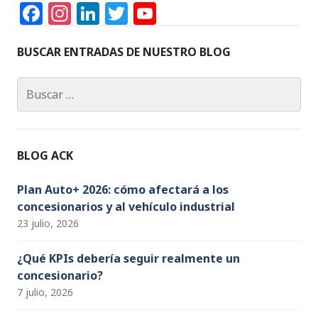
k
F
In
Li
T
Y
a
st
n
w
o
c
a
k
it
u
BUSCAR ENTRADAS DE NUESTRO BLOG
e
g
e
te
T
Buscar:
b
ra
dI
r
u
o
m
n
b
o
e
BLOG ACK
k
C
h
Plan Auto+ 2026: cómo afectará a los
concesionarios y al vehículo industrial
a
23 julio, 2026
n
n
¿Qué KPIs debería seguir realmente un
concesionario?
el
7 julio, 2026