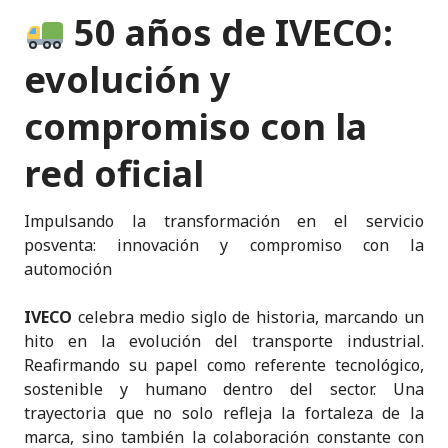
n
a
w
h
m
k
ri
50 años de IVECO:
k
c
it
a
ai
y
n
e
e
te
ts
l
p
t
evolución y
dI
b
r
A
e
compromiso con la
n
o
p
o
p
red oficial
k
Impulsando la transformación en el servicio
posventa: innovación y compromiso con la
automoción
IVECO
celebra medio siglo de historia, marcando un
hito en la evolución del transporte industrial.
Reafirmando su papel como referente tecnológico,
sostenible y humano dentro del sector. Una
trayectoria que no solo refleja la fortaleza de la
marca, sino también la colaboración constante con