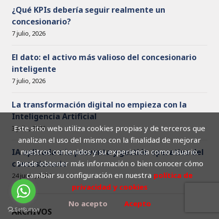
¿Qué KPIs debería seguir realmente un
concesionario?
7 julio, 2026
El dato: el activo más valioso del concesionario
inteligente
7 julio, 2026
La transformación digital no empieza con la
Inteligencia Artificial
Este sitio web utiliza cookies propias y de terceros que
3 julio, 2026
analizan el uso del mismo con la finalidad de mejorar
nuestros contenidos y su experiencia como usuario.
IA aplicada a la posventa y gestión operativa del
Puede obtener más información o bien conocer cómo
concesionario
cambiar su configuración en nuestra
política de
24 junio, 2026
privacidad y cookies
No acepto
Acepto
ARCHIVOS