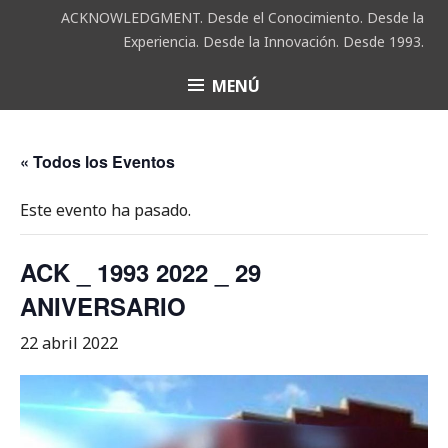
Saltar
ACKNOWLEDGMENT. Desde el Conocimiento. Desde la
al
Experiencia. Desde la Innovación. Desde 1993.
contenido
MENÚ
ACK
« Todos los Eventos
Este evento ha pasado.
ACK _ 1993 2022 _ 29
ANIVERSARIO
22 abril 2022