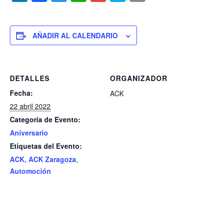
n
a
w
h
m
k
ri
k
c
itt
at
ai
y
nt
e
e
er
s
l
p
AÑADIR AL CALENDARIO
dI
b
A
e
n
o
p
DETALLES
ORGANIZADOR
o
p
Fecha:
ACK
k
22 abril 2022
Categoría de Evento:
Aniversario
Etiquetas del Evento:
ACK
,
ACK Zaragoza
,
Automoción