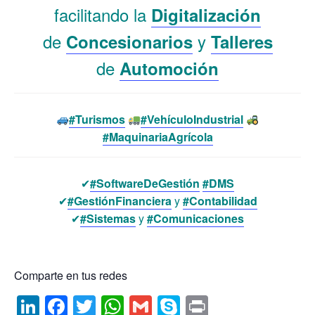
dI
b
A
e
facilitando la
Digitalización
n
o
p
de
y
Concesionarios
Talleres
o
p
de
Automoción
k
#Turismos
#VehículoIndustrial
#MaquinariaAgrícola
✔
#SoftwareDeGestión
#DMS
✔
#GestiónFinanciera
y
#Contabilidad
✔
#Sistemas
y
#Comunicaciones
Comparte en tus redes
Li
F
T
W
G
S
P