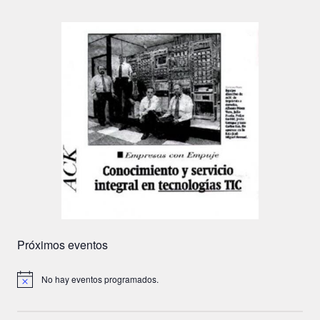
Próximos eventos
No hay eventos programados.
A
v
i
s