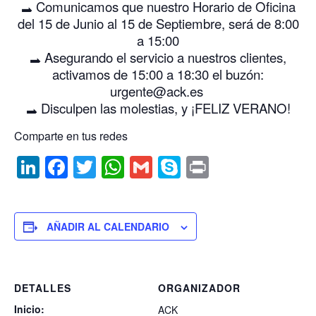
Comunicamos que nuestro Horario de Oficina
k
c
itt
at
ai
y
nt
del 15 de Junio al 15 de Septiembre, será de 8:00
e
e
er
s
l
p
a 15:00
Asegurando el servicio a nuestros clientes,
dI
b
A
e
activamos de 15:00 a 18:30 el buzón:
n
o
p
urgente@ack.es
o
p
Disculpen las molestias, y ¡FELIZ VERANO!
k
Comparte en tus redes
Li
F
T
W
G
S
P
n
a
w
h
m
k
ri
k
c
itt
at
ai
y
nt
e
e
er
s
l
p
AÑADIR AL CALENDARIO
dI
b
A
e
n
o
p
DETALLES
ORGANIZADOR
o
p
Inicio:
ACK