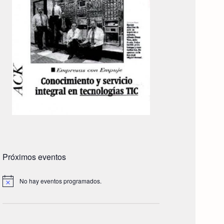
Próximos eventos
No hay eventos programados.
A
v
i
s
o