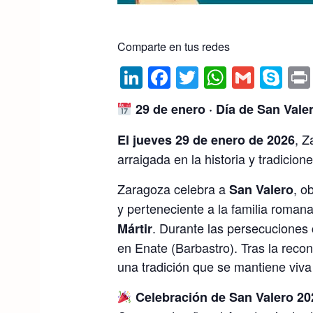
Comparte en tus redes
Li
F
T
W
G
S
n
a
w
h
m
k
29 de enero · Día de San Vale
k
c
itt
at
ai
y
e
e
er
s
l
p
, Z
El jueves 29 de enero de 2026
arraigada en la historia y tradicion
dI
b
A
e
n
o
p
Zaragoza celebra a
, o
San Valero
o
p
y perteneciente a la familia romana
k
. Durante las persecuciones c
Mártir
en Enate (Barbastro). Tras la reco
una tradición que se mantiene viva
Celebración de San Valero 20