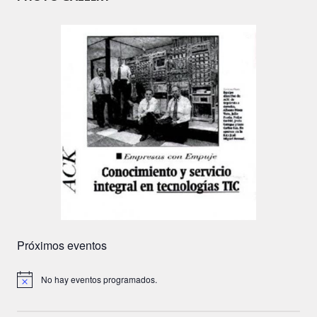
Próximos eventos
No hay eventos programados.
A
v
i