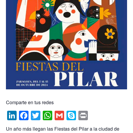
Comparte en tus redes
Li
F
T
W
G
S
P
n
a
w
h
m
k
ri
Un año más llegan las Fiestas del Pilar a la ciudad de