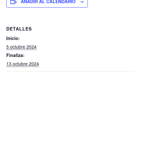
e
e
er
s
l
p
AÑADIR AL CALENDARIO
dI
b
A
e
n
o
p
DETALLES
o
p
Inicio:
k
5 octubre 2024
Finaliza:
13 octubre 2024