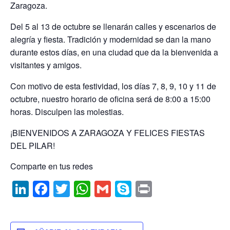
k
c
itt
at
ai
y
nt
Zaragoza.
e
e
er
s
l
p
Del 5 al 13 de octubre se llenarán calles y escenarios de
dI
b
A
e
alegría y fiesta. Tradición y modernidad se dan la mano
n
o
p
durante estos días, en una ciudad que da la bienvenida a
o
p
visitantes y amigos.
k
Con motivo de esta festividad, los días 7, 8, 9, 10 y 11 de
octubre, nuestro horario de oficina será de 8:00 a 15:00
horas. Disculpen las molestias.
¡BIENVENIDOS A ZARAGOZA Y FELICES FIESTAS
DEL PILAR!
Comparte en tus redes
Li
F
T
W
G
S
P
n
a
w
h
m
k
ri
k
c
itt
at
ai
y
nt