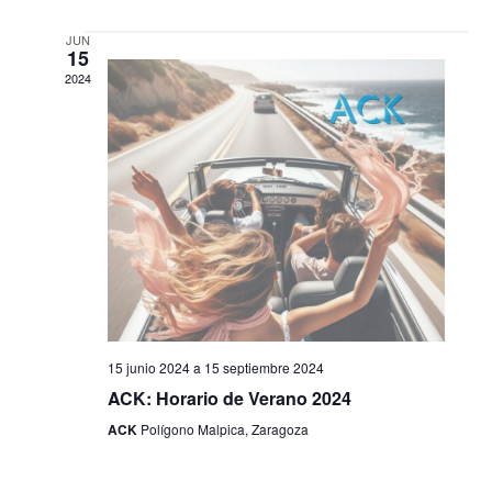
d
e
e
JUN
15
e
b
v
2024
E
ú
i
v
s
s
e
q
t
n
u
a
t
e
s
15 junio 2024
a
15 septiembre 2024
o
d
d
ACK: Horario de Verano 2024
ACK
Polígono Malpica, Zaragoza
s
a
e