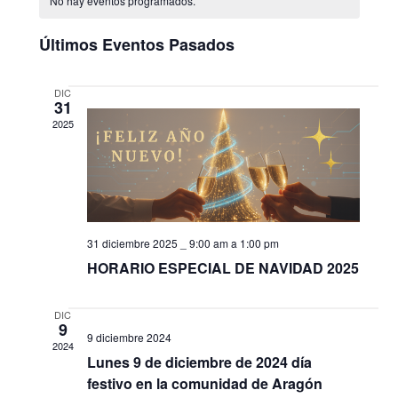
No hay eventos programados.
C
l
A
a
v
v
e
Últimos Eventos Pasados
R
c
l
e
e
c
DIC
i
31
e
g
g
o
2025
n
n
a
a
a
l
d
c
c
a
f
a
i
31 diciembre 2025 _ 9:00 am
a
1:00 pm
i
e
HORARIO ESPECIAL DE NAVIDAD 2025
c
r
ó
ó
h
a
DIC
i
9
n
n
.
9 diciembre 2024
2024
Lunes 9 de diciembre de 2024 día
o
d
d
festivo en la comunidad de Aragón