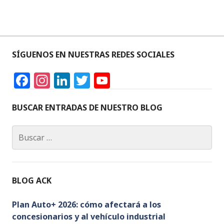
y
E
v
v
i
e
SÍGUENOS EN NUESTRAS REDES SOCIALES
s
n
F
In
Li
T
Y
a
st
n
w
o
t
t
c
a
k
it
u
BUSCAR ENTRADAS DE NUESTRO BLOG
a
o
e
g
e
te
T
Buscar:
b
ra
dI
r
u
s
o
m
n
b
d
o
e
BLOG ACK
k
C
e
h
Plan Auto+ 2026: cómo afectará a los
E
concesionarios y al vehículo industrial