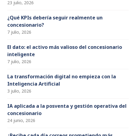
a
23 julio, 2026
n
v
n
¿Qué KPIs debería seguir realmente un
e
concesionario?
el
7 julio, 2026
n
El dato: el activo más valioso del concesionario
t
inteligente
7 julio, 2026
o
La transformación digital no empieza con la
s
Inteligencia Artificial
3 julio, 2026
IA aplicada a la posventa y gestión operativa del
concesionario
24 junio, 2026
¿Recibe cada día correos prometiendo más