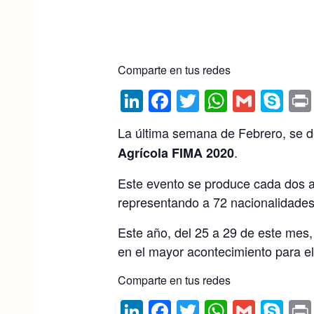
Comparte en tus redes
Li
F
T
W
G
S
n
a
w
h
m
k
La última semana de Febrero, se d
k
c
itt
at
ai
y
.
Agrícola
FIMA 2020
e
e
er
s
l
p
Este evento se produce cada dos añ
dI
b
A
e
representando a 72 nacionalidades
n
o
p
o
p
Este año, del 25 a 29 de este mes, 
en el mayor acontecimiento para el
k
Comparte en tus redes
Li
F
T
W
G
S