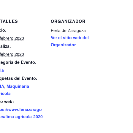
ri
nt
TALLES
ORGANIZADOR
cio:
Feria de Zaragoza
Ver el sitio web del
febrero 2020
Organizador
aliza:
febrero 2020
tegoría de Evento:
ia
quetas del Evento:
MA
,
Maquinaria
rícola
io web:
tps://www.feriazarago
es/fima-agricola-2020