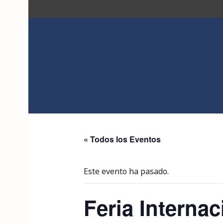
Saltar
al
contenido
ACK
« Todos los Eventos
Este evento ha pasado.
Feria Interna