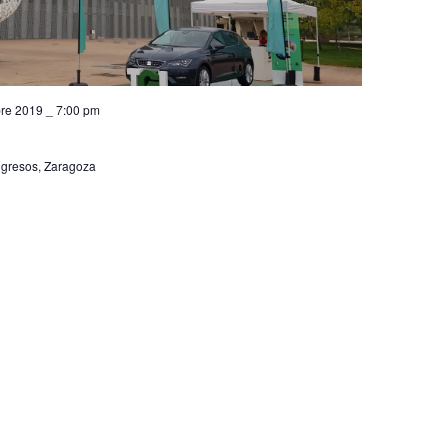
t
o
s
re 2019 _ 7:00 pm
ngresos, Zaragoza