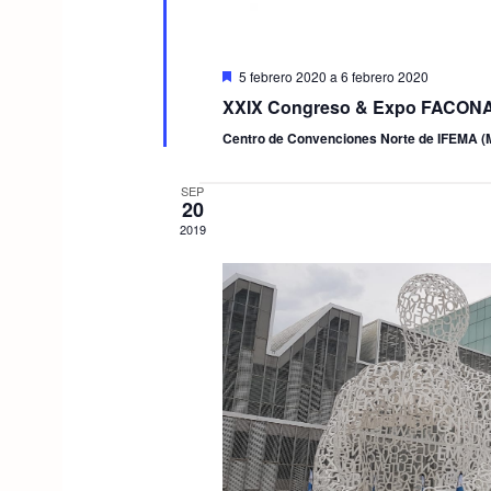
D
5 febrero 2020
a
6 febrero 2020
e
XXIX Congreso & Expo FACON
s
t
Centro de Convenciones Norte de IFEMA (
a
c
a
SEP
d
20
o
2019