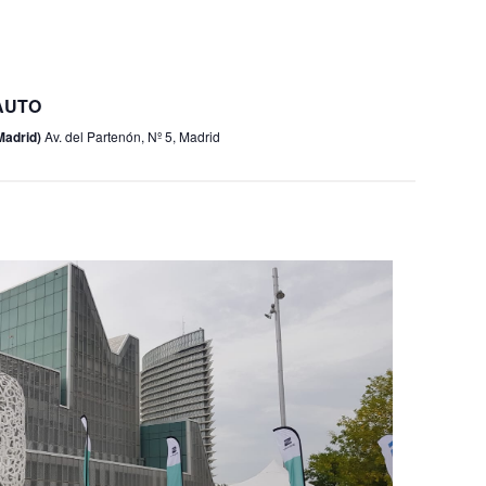
t
t
a
o
AUTO
s
Madrid)
Av. del Partenón, Nº 5, Madrid
d
e
E
v
e
n