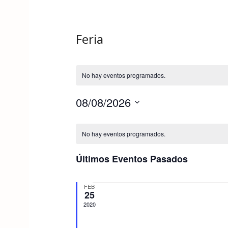
Feria
No hay eventos programados.
08/08/2026
S
C
e
No hay eventos programados.
l
a
e
Últimos Eventos Pasados
c
l
c
FEB
i
25
e
o
2020
n
n
a