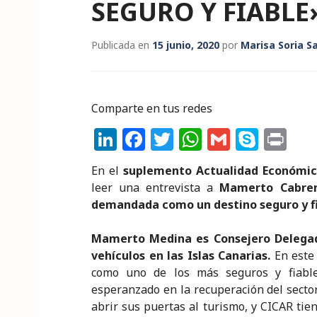
SEGURO Y FIABLE
Publicada en
15 junio, 2020
por
Marisa Soria S
Comparte en tus redes
Li
F
T
W
G
S
P
n
a
w
h
m
k
ri
En el
suplemento Actualidad Económi
k
c
it
a
ai
y
n
leer una entrevista a
Mamerto Cabrer
e
e
te
ts
l
p
t
demandada como un destino seguro y f
dI
b
r
A
e
Mamerto Medina es Consejero Delega
n
o
p
vehículos en las Islas Canarias.
En este 
o
p
como uno de los más seguros y fiabl
esperanzado en la recuperación del sector
k
abrir sus puertas al turismo, y CICAR tie