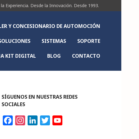
Experiencia. Desde la Innovación. Desde 1993.
LLER Y CONCESIONARIO DE AUTOMOCIÓN
SOLUCIONES
SISTEMAS
SOPORTE
 KIT DIGITAL
BLOG
CONTACTO
SÍGUENOS EN NUESTRAS REDES
SOCIALES
F
In
Li
T
Y
a
st
n
w
o