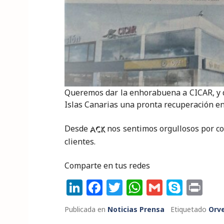
Queremos dar la enhorabuena a CICAR, y d
Islas Canarias una pronta recuperación en
Desde
nos sentimos orgullosos por 
ACK
clientes.
Comparte en tus redes
Li
F
T
W
G
S
P
n
a
w
h
m
k
ri
Publicada en
Noticias Prensa
Etiquetado
Orv
k
c
it
a
ai
y
n