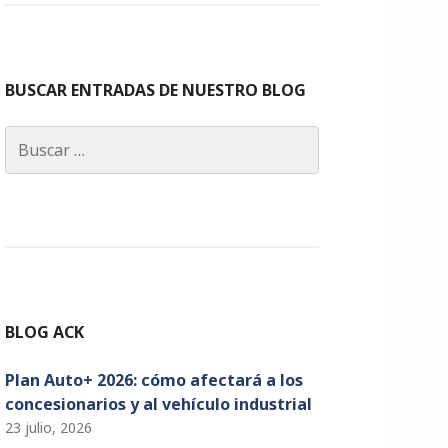
c
a
k
it
u
e
g
e
te
T
b
ra
dI
r
u
o
m
n
b
BUSCAR ENTRADAS DE NUESTRO BLOG
o
e
Buscar:
k
C
h
a
n
n
el
BLOG ACK
Plan Auto+ 2026: cómo afectará a los
concesionarios y al vehículo industrial
23 julio, 2026