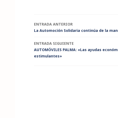
e
e
te
ts
l
p
t
dI
b
r
A
e
n
o
p
Navegación
ENTRADA ANTERIOR
o
p
La Automoción Solidaria continúa de la m
de
k
ENTRADA SIGUIENTE
entradas
AUTOMÓVILES PALMA: «Las ayudas económic
estimulantes»