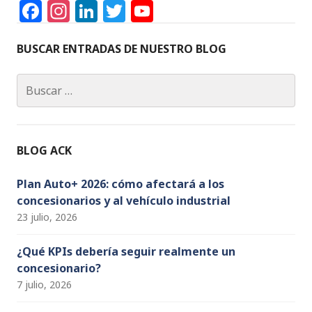
F
In
Li
T
Y
e
b
v
a
st
n
w
o
E
c
a
k
it
u
ú
BUSCAR ENTRADAS DE NUESTRO BLOG
i
e
g
e
te
T
v
Buscar:
s
s
b
ra
dI
r
u
e
o
m
n
b
q
t
o
e
n
u
BLOG ACK
a
k
C
t
h
e
Plan Auto+ 2026: cómo afectará a los
s
concesionarios y al vehículo industrial
a
o
d
23 julio, 2026
d
n
s
n
a
¿Qué KPIs debería seguir realmente un
e
concesionario?
el
y
E
7 julio, 2026