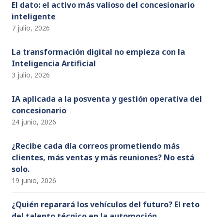
v
v
El dato: el activo más valioso del concesionario
inteligente
i
e
7 julio, 2026
s
n
La transformación digital no empieza con la
Inteligencia Artificial
t
t
3 julio, 2026
a
o
IA aplicada a la posventa y gestión operativa del
concesionario
s
24 junio, 2026
d
¿Recibe cada día correos prometiendo más
clientes, más ventas y más reuniones? No está
e
solo.
19 junio, 2026
E
¿Quién reparará los vehículos del futuro? El reto
v
del talento técnico en la automoción