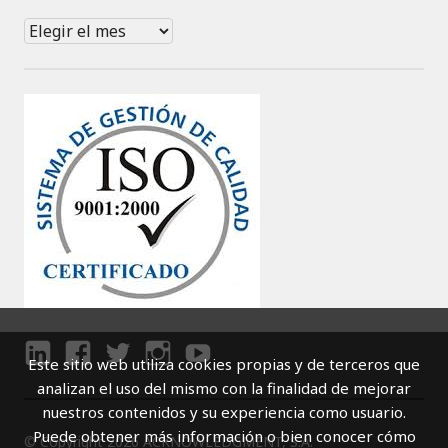
Archivos
Este sitio web utiliza cookies propias y de terceros que
LI
F
T
I
Y
analizan el uso del mismo con la finalidad de mejorar
N
A
W
N
O
nuestros contenidos y su experiencia como usuario.
K
C
I
S
U
Puede obtener más información o bien conocer cómo
© Copyright 2026 ACKNOWLEDGMENT, S.A.