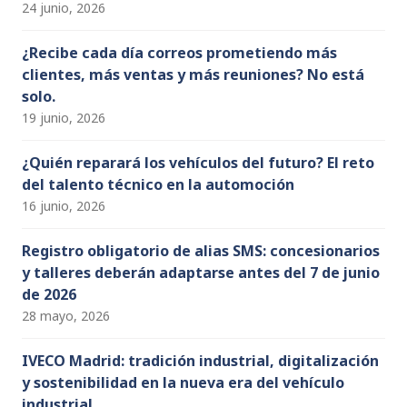
24 junio, 2026
e
¿Recibe cada día correos prometiendo más
clientes, más ventas y más reuniones? No está
n
solo.
19 junio, 2026
t
¿Quién reparará los vehículos del futuro? El reto
o
del talento técnico en la automoción
16 junio, 2026
s
Registro obligatorio de alias SMS: concesionarios
y talleres deberán adaptarse antes del 7 de junio
de 2026
28 mayo, 2026
IVECO Madrid: tradición industrial, digitalización
y sostenibilidad en la nueva era del vehículo
industrial