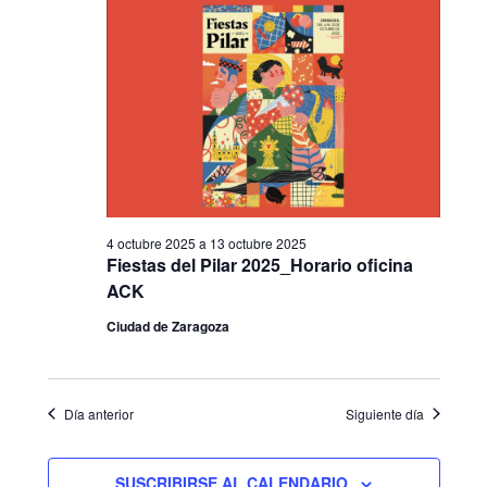
R
c
octubre
e
e
c
i
2025
g
g
o
n
a
a
a
l
c
c
a
f
4 octubre 2025
a
13 octubre 2025
i
i
e
Fiestas del Pilar 2025_Horario oficina
c
ACK
ó
ó
h
Ciudad de Zaragoza
a
n
n
.
d
d
Día anterior
Siguiente día
e
e
SUSCRIBIRSE AL CALENDARIO