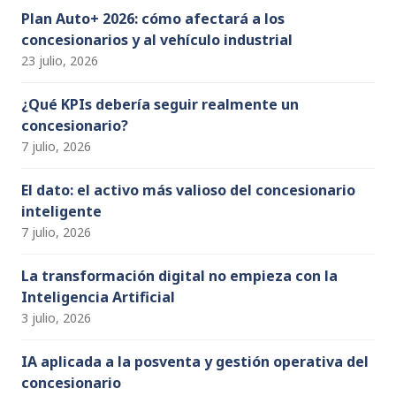
v
v
h
Plan Auto+ 2026: cómo afectará a los
concesionarios y al vehículo industrial
a
i
e
23 julio, 2026
n
s
n
n
¿Qué KPIs debería seguir realmente un
concesionario?
el
t
t
7 julio, 2026
a
o
El dato: el activo más valioso del concesionario
inteligente
s
7 julio, 2026
d
La transformación digital no empieza con la
Inteligencia Artificial
e
3 julio, 2026
E
IA aplicada a la posventa y gestión operativa del
concesionario
v