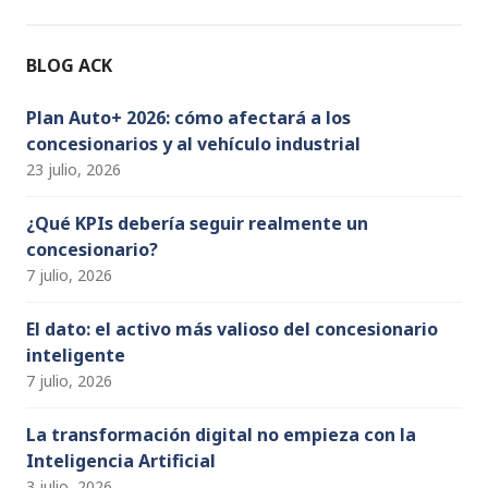
o
m
n
b
o
e
BLOG ACK
k
C
h
Plan Auto+ 2026: cómo afectará a los
concesionarios y al vehículo industrial
a
23 julio, 2026
n
n
¿Qué KPIs debería seguir realmente un
concesionario?
el
7 julio, 2026
El dato: el activo más valioso del concesionario
inteligente
7 julio, 2026
La transformación digital no empieza con la
Inteligencia Artificial
3 julio, 2026