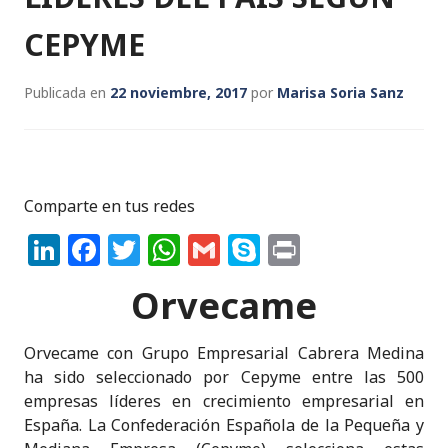
CEPYME
Publicada en
22 noviembre, 2017
por
Marisa Soria Sanz
Comparte en tus redes
Li
F
T
W
G
S
P
n
a
w
h
m
k
ri
Orvecame
k
c
it
a
ai
y
n
e
e
te
ts
l
p
t
Orvecame con Grupo Empresarial Cabrera Medina
dI
b
r
A
e
ha sido seleccionado por Cepyme entre las 500
n
o
p
empresas líderes en crecimiento empresarial en
España. La Confederación Española de la Pequeña y
o
p