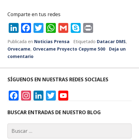
Comparte en tus redes
Li
F
T
W
G
S
P
n
a
w
h
m
k
ri
Publicada en
Noticias Prensa
Etiquetado
Datacar DMS
,
k
c
it
a
ai
y
n
Orvecame
,
Orvecame Proyecto Cepyme 500
Deja un
e
e
te
ts
l
p
t
comentario
dI
b
r
A
e
n
o
p
SÍGUENOS EN NUESTRAS REDES SOCIALES
o
p
F
In
Li
T
Y
k
a
st
n
w
o
c
a
k
it
u
BUSCAR ENTRADAS DE NUESTRO BLOG
e
g
e
te
T
Buscar:
b
ra
dI
r
u