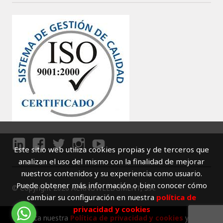
Este sitio web utiliza cookies propias y de terceros que
LI
F
T
I
Y
analizan el uso del mismo con la finalidad de mejorar
N
A
W
N
O
nuestros contenidos y su experiencia como usuario.
K
C
I
S
U
Puede obtener más información o bien conocer cómo
© Copyright 2026 ACKNOWLEDGMENT, S.A.
E
E
T
T
T
cambiar su configuración en nuestra
política de
D
B
T
A
U
privacidad y cookies
I
O
E
G
B
Conozca nuestra
Política de privacidad y cookies
y
Aviso