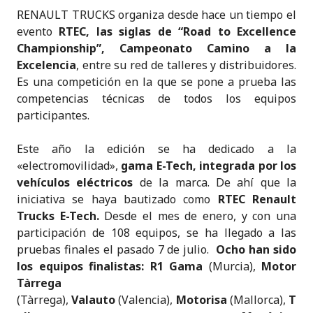
e
e
te
ts
l
p
t
RENAULT TRUCKS organiza desde hace un tiempo el
dI
b
r
A
e
evento
RTEC, las siglas de “Road to Excellence
n
o
p
Championship”, Campeonato Camino a la
o
p
Excelencia
, entre su red de talleres y distribuidores.
Es una competición en la que se pone a prueba las
k
competencias técnicas de todos los equipos
participantes.
Este año la edición se ha dedicado a la
«electromovilidad»,
gama E-Tech, integrada por los
vehículos eléctricos
de la marca. De ahí que la
iniciativa se haya bautizado como
RTEC Renault
Trucks E-Tech.
Desde el mes de enero, y con una
participación de 108 equipos, se ha llegado a las
pruebas finales el pasado 7 de julio.
Ocho han sido
los equipos finalistas: R1 Gama
(Murcia),
Motor
Tàrrega
(Tàrrega),
Valauto
(Valencia),
Motorisa
(Mallorca),
T