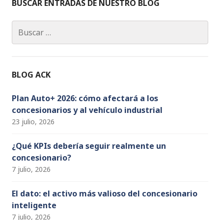
c
a
k
it
u
BUSCAR ENTRADAS DE NUESTRO BLOG
e
g
e
te
T
Buscar:
b
ra
dI
r
u
o
m
n
b
o
e
BLOG ACK
k
C
h
Plan Auto+ 2026: cómo afectará a los
concesionarios y al vehículo industrial
a
23 julio, 2026
n
n
¿Qué KPIs debería seguir realmente un
concesionario?
el
7 julio, 2026
El dato: el activo más valioso del concesionario
inteligente
7 julio, 2026