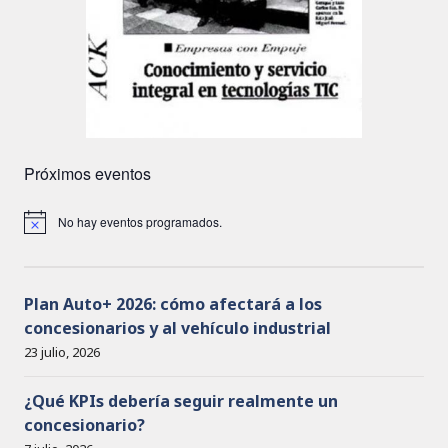
Próximos eventos
No hay eventos programados.
A
v
i
s
o
Plan Auto+ 2026: cómo afectará a los
concesionarios y al vehículo industrial
23 julio, 2026
¿Qué KPIs debería seguir realmente un
concesionario?