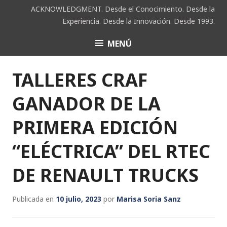
Saltar
ACKNOWLEDGMENT. Desde el Conocimiento. Desde la
al
Experiencia. Desde la Innovación. Desde 1993.
contenido
MENÚ
ACK
TALLERES CRAF
GANADOR DE LA
PRIMERA EDICIÓN
“ELÉCTRICA” DEL RTEC
DE RENAULT TRUCKS
Publicada en
10 julio, 2023
por
Marisa Soria Sanz