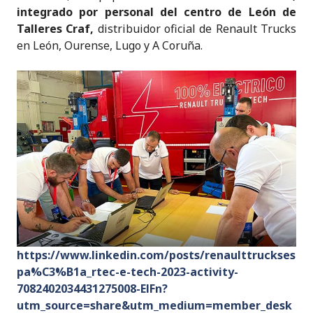
integrado por personal del centro de León de
Talleres Craf,
distribuidor oficial de Renault Trucks
en León, Ourense, Lugo y A Coruña.
https://www.linkedin.com/posts/renaulttruckses
pa%C3%B1a_rtec-e-tech-2023-activity-
7082402034431275008-ElFn?
utm_source=share&utm_medium=member_desk