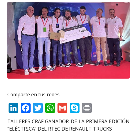
Comparte en tus redes
Li
F
T
W
G
S
P
n
a
w
h
m
k
ri
TALLERES CRAF GANADOR DE LA PRIMERA EDICIÓN
k
c
it
a
ai
y
n
“ELÉCTRICA” DEL RTEC DE RENAULT TRUCKS