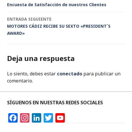
n
o
p
Encuesta de Satisfacción de nuestros Clientes
de
o
p
k
ENTRADA SIGUIENTE
entradas
MOTORES CÁDIZ RECIBE SU SEXTO «PRESIDENT´S
AWARD»
Deja una respuesta
Lo siento, debes estar
conectado
para publicar un
comentario.
SÍGUENOS EN NUESTRAS REDES SOCIALES
F
In
Li
T
Y
a
st
n
w
o