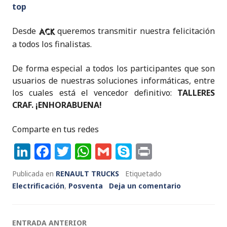
top
Desde
queremos transmitir nuestra felicitación
ACK
a todos los finalistas.
De forma especial a todos los participantes que son
usuarios de nuestras soluciones informáticas, entre
los cuales está el vencedor definitivo:
TALLERES
CRAF. ¡ENHORABUENA!
Comparte en tus redes
Li
F
T
W
G
S
P
n
a
w
h
m
k
ri
Publicada en
RENAULT TRUCKS
Etiquetado
k
c
it
a
ai
y
n
Electrificación
,
Posventa
Deja un comentario
e
e
te
ts
l
p
t
dI
b
r
A
e
Navegación
ENTRADA ANTERIOR