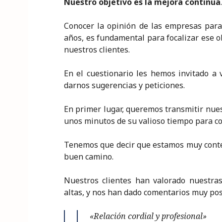
Nuestro objetivo es la mejora continua
.
dI
b
r
A
e
n
o
p
Conocer la opinión de las empresas para
o
p
años, es fundamental para focalizar ese o
nuestros clientes.
k
En el cuestionario les hemos invitado a v
darnos sugerencias y peticiones.
En primer lugar, queremos transmitir nue
unos minutos de su valioso tiempo para co
Tenemos que decir que estamos muy conten
buen camino.
Nuestros clientes han valorado nuestras
altas, y nos han dado comentarios muy pos
«Relación cordial y profesional»