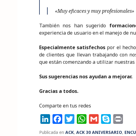
«Muy eficaces y muy profesionales»
También nos han sugerido
formacion
experiencia de usuario en el manejo de nu
Especialmente satisfechos
por el hecho
de clientes que llevan trabajando con n
que están comenzando a utilizar nuestras 
Sus sugerencias nos ayudan a mejorar.
Gracias a todos.
Comparte en tus redes
Li
F
T
W
G
S
P
n
a
w
h
m
k
ri
Publicada en
ACK
,
ACK 30 ANIVERSARIO
,
ENCU