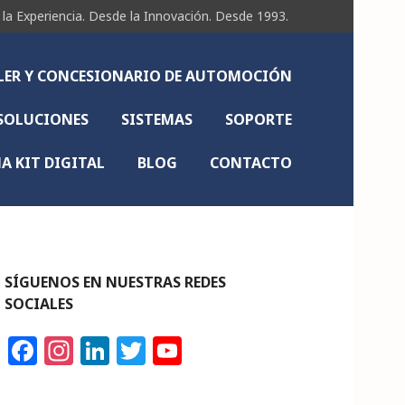
Experiencia. Desde la Innovación. Desde 1993.
LLER Y CONCESIONARIO DE AUTOMOCIÓN
SOLUCIONES
SISTEMAS
SOPORTE
 KIT DIGITAL
BLOG
CONTACTO
SÍGUENOS EN NUESTRAS REDES
SOCIALES
F
In
Li
T
Y
a
st
n
w
o