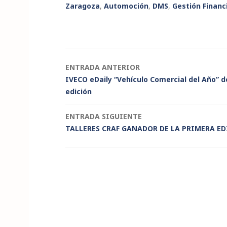
k
c
it
a
ai
y
n
Zaragoza
,
Automoción
,
DMS
,
Gestión Financ
e
e
te
ts
l
p
t
dI
b
r
A
e
n
o
p
o
p
Navegación
ENTRADA ANTERIOR
k
IVECO eDaily “Vehículo Comercial del Año” 
de
edición
entradas
ENTRADA SIGUIENTE
TALLERES CRAF GANADOR DE LA PRIMERA ED