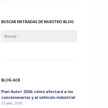
c
a
k
it
u
e
g
e
te
T
b
ra
dI
r
u
o
m
n
b
BUSCAR ENTRADAS DE NUESTRO BLOG
o
e
Buscar:
k
C
h
a
n
n
el
BLOG ACK
Plan Auto+ 2026: cómo afectará a los
concesionarios y al vehículo industrial
23 julio, 2026