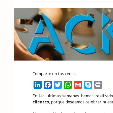
Comparte en tus redes
Li
F
T
W
G
S
P
n
a
w
h
m
k
ri
En las últimas semanas hemos realizad
k
c
it
a
ai
y
n
clientes
, porque deseamos celebrar nues
e
e
te
ts
l
p
t