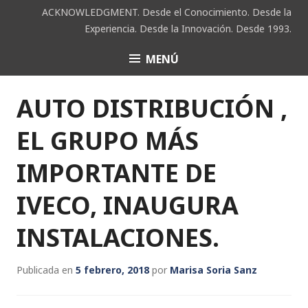
Saltar
ACKNOWLEDGMENT. Desde el Conocimiento. Desde la
al
Experiencia. Desde la Innovación. Desde 1993.
contenido
MENÚ
ACK
AUTO DISTRIBUCIÓN ,
EL GRUPO MÁS
IMPORTANTE DE
IVECO, INAUGURA
INSTALACIONES.
Publicada en
5 febrero, 2018
por
Marisa Soria Sanz