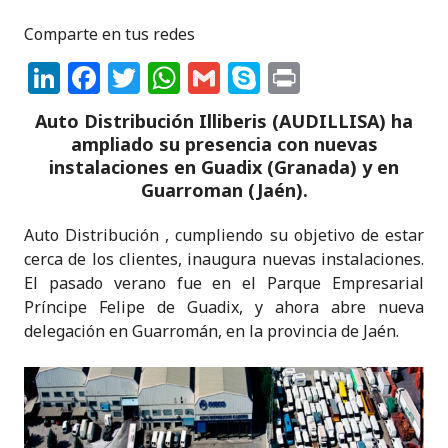
Comparte en tus redes
Li
F
T
W
G
S
P
n
a
w
h
m
k
ri
Auto Distribución Illiberis (AUDILLISA) ha
k
c
it
a
ai
y
n
ampliado su presencia con nuevas
e
e
te
ts
l
p
t
instalaciones en Guadix (Granada) y en
Guarroman (Jaén).
dI
b
r
A
e
n
o
p
Auto Distribución , cumpliendo su objetivo de estar
cerca de los clientes, inaugura nuevas instalaciones.
o
p
El pasado verano fue en el Parque Empresarial
k
Príncipe Felipe de Guadix, y ahora abre nueva
delegación en Guarromán, en la provincia de Jaén.