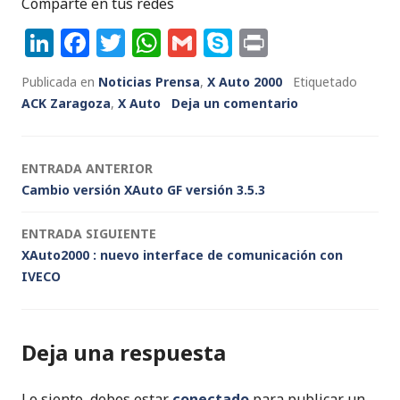
Comparte en tus redes
Li
F
T
W
G
S
P
n
a
w
h
m
k
ri
Publicada en
Noticias Prensa
,
X Auto 2000
Etiquetado
k
c
it
a
ai
y
n
ACK Zaragoza
,
X Auto
Deja un comentario
e
e
te
ts
l
p
t
dI
b
r
A
e
Navegación
ENTRADA ANTERIOR
n
o
p
Cambio versión XAuto GF versión 3.5.3
de
o
p
k
ENTRADA SIGUIENTE
entradas
XAuto2000 : nuevo interface de comunicación con
IVECO
Deja una respuesta
Lo siento, debes estar
conectado
para publicar un