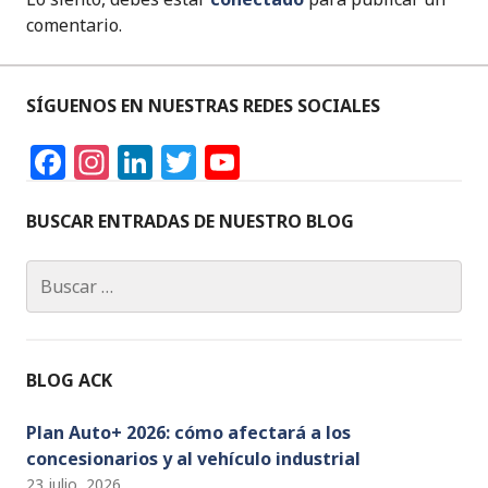
comentario.
SÍGUENOS EN NUESTRAS REDES SOCIALES
F
In
Li
T
Y
a
st
n
w
o
c
a
k
it
u
BUSCAR ENTRADAS DE NUESTRO BLOG
e
g
e
te
T
Buscar:
b
ra
dI
r
u
o
m
n
b
o
e
BLOG ACK
k
C
h
Plan Auto+ 2026: cómo afectará a los
concesionarios y al vehículo industrial
a
23 julio, 2026