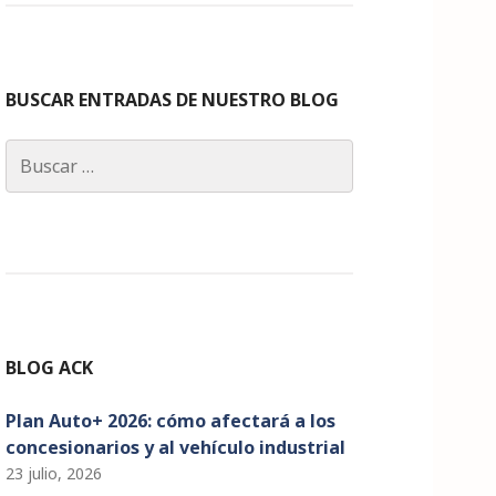
c
a
k
it
u
e
g
e
te
T
b
ra
dI
r
u
o
m
n
b
BUSCAR ENTRADAS DE NUESTRO BLOG
o
e
Buscar:
k
C
h
a
n
n
el
BLOG ACK
Plan Auto+ 2026: cómo afectará a los
concesionarios y al vehículo industrial
23 julio, 2026