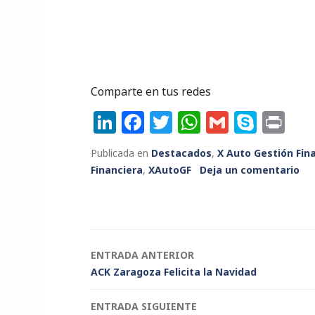
Comparte en tus redes
Li
F
T
W
G
S
P
n
a
w
h
m
k
ri
Publicada en
Destacados
,
X Auto Gestión Fin
k
c
it
a
ai
y
n
Financiera
,
XAutoGF
Deja un comentario
e
e
te
ts
l
p
t
dI
b
r
A
e
n
o
p
o
p
Navegación
ENTRADA ANTERIOR
k
ACK Zaragoza Felicita la Navidad
de
ENTRADA SIGUIENTE