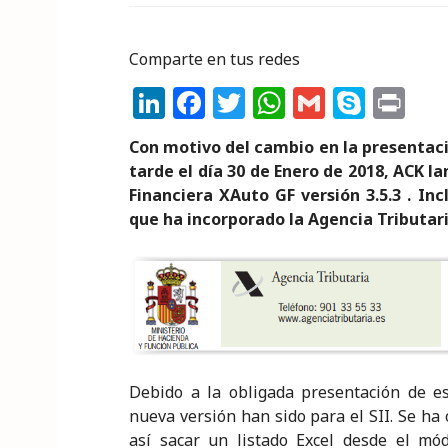
Comparte en tus redes
Li
F
T
W
G
S
P
n
a
w
h
m
k
ri
Con motivo del cambio en la presentac
k
c
it
a
ai
y
n
tarde el día 30 de Enero de 2018, ACK 
e
e
te
ts
l
p
t
Financiera XAuto GF versión 3.5.3 . I
que ha incorporado la Agencia Tributari
dI
b
r
A
e
n
o
p
o
p
k
Debido a la obligada presentación de es
nueva versión han sido para el SII. Se ha
así sacar un listado Excel desde el mó