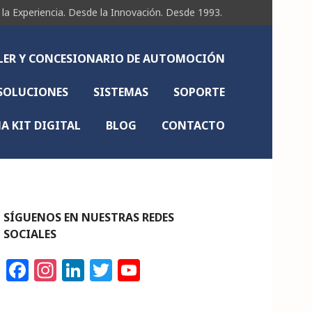
Experiencia. Desde la Innovación. Desde 1993.
LLER Y CONCESIONARIO DE AUTOMOCIÓN
SOLUCIONES
SISTEMAS
SOPORTE
 KIT DIGITAL
BLOG
CONTACTO
SÍGUENOS EN NUESTRAS REDES
SOCIALES
F
In
Li
T
Y
a
st
n
w
o