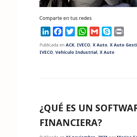
Comparte en tus redes
Li
F
T
W
G
S
P
n
a
w
h
m
k
ri
Publicada en
ACK
,
IVECO
,
X Auto
,
X Auto Gest
k
c
it
a
ai
y
n
IVECO
,
Vehículo Industrial
,
X Auto
e
e
te
ts
l
p
t
dI
b
r
A
e
n
o
p
o
p
k
¿QUÉ ES UN SOFTWA
FINANCIERA?