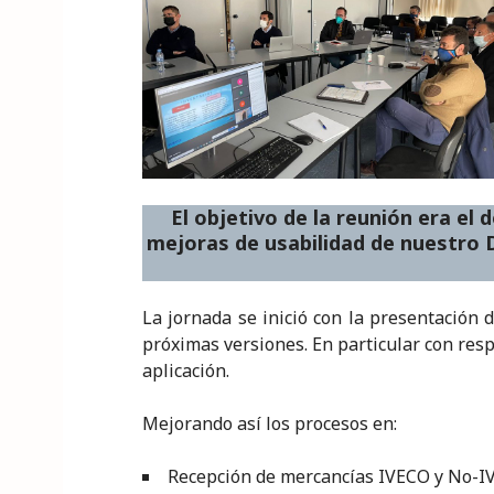
n
o
p
o
p
k
El objetivo de la reunión era el 
mejoras de usabilidad de nuestro D
La jornada se inició con la presentación
próximas versiones. En particular con resp
aplicación.
Mejorando así los procesos en:
Recepción de mercancías IVECO y No-I