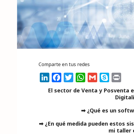
Comparte en tus redes
Li
F
T
W
G
S
P
n
a
w
h
m
k
ri
El sector de Venta y Posventa e
k
c
it
a
ai
y
n
Digital
e
e
te
ts
l
p
t
➡ ¿Qué es un softw
dI
b
r
A
e
n
o
p
➡ ¿En qué medida pueden estos sis
mi taller