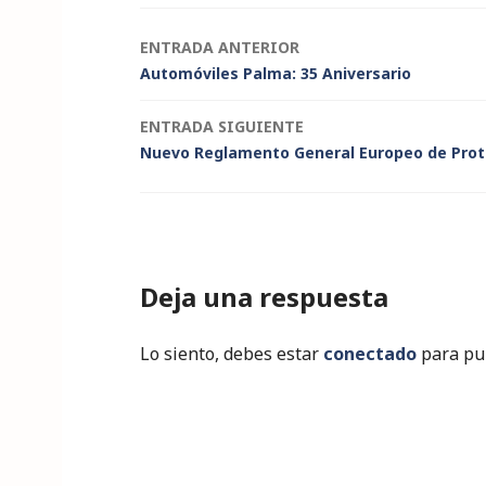
n
o
p
o
p
Navegación
ENTRADA ANTERIOR
k
Automóviles Palma: 35 Aniversario
de
ENTRADA SIGUIENTE
entradas
Nuevo Reglamento General Europeo de Prot
Deja una respuesta
Lo siento, debes estar
conectado
para pub