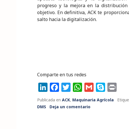
progreso y la mejora en la distribución
objetivo. En definitiva, ACK te proporcio
salto hacia la digitalización.
Comparte en tus redes
Li
F
T
W
G
S
P
n
a
w
h
m
k
ri
Publicada en
ACK
,
Maquinaria Agrícola
Etiqu
k
c
it
a
ai
y
n
DMS
Deja un comentario
e
e
te
ts
l
p
t
dI
b
r
A
e