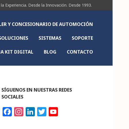
Experiencia. Desde la Innovación. Desde 1993.
LLER Y CONCESIONARIO DE AUTOMOCIÓN
SOLUCIONES
SISTEMAS
SOPORTE
 KIT DIGITAL
BLOG
CONTACTO
SÍGUENOS EN NUESTRAS REDES
SOCIALES
F
In
Li
T
Y
a
st
n
w
o