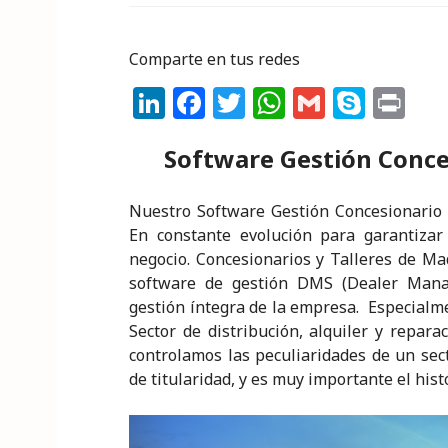
Comparte en tus redes
Li
F
T
W
G
S
P
n
a
w
h
m
k
ri
Software Gestión Conce
k
c
it
a
ai
y
n
e
e
te
ts
l
p
t
Nuestro Software Gestión Concesionario 
dI
b
r
A
e
En constante evolución para garantiza
n
o
p
negocio. Concesionarios y Talleres de M
software de gestión DMS (Dealer Mana
o
p
gestión íntegra de la empresa. Especialme
k
Sector de distribución, alquiler y repar
controlamos las peculiaridades de un sec
de titularidad, y es muy importante el hist