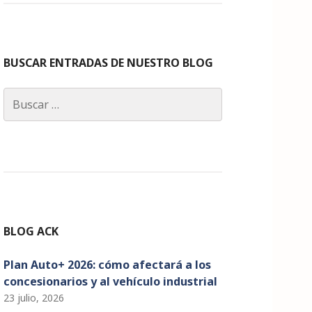
c
a
k
it
u
e
g
e
te
T
b
ra
dI
r
u
o
m
n
b
BUSCAR ENTRADAS DE NUESTRO BLOG
o
e
Buscar:
k
C
h
a
n
n
el
BLOG ACK
Plan Auto+ 2026: cómo afectará a los
concesionarios y al vehículo industrial
23 julio, 2026