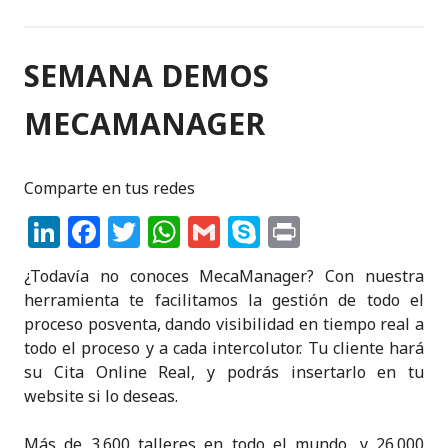
e
e
te
ts
l
p
t
dI
b
r
A
e
SEMANA DEMOS
n
o
p
o
p
MECAMANAGER
k
Comparte en tus redes
Li
F
T
W
G
S
P
n
a
w
h
m
k
ri
¿Todavía no conoces MecaManager? Con nuestra
k
c
it
a
ai
y
n
herramienta te facilitamos la gestión de todo el
e
e
te
ts
l
p
t
proceso posventa, dando visibilidad en tiempo real a
todo el proceso y a cada intercolutor. Tu cliente hará
dI
b
r
A
e
su Cita Online Real, y podrás insertarlo en tu
n
o
p
website si lo deseas.
o
p
Más de 3.600 talleres en todo el mundo, y 26.000