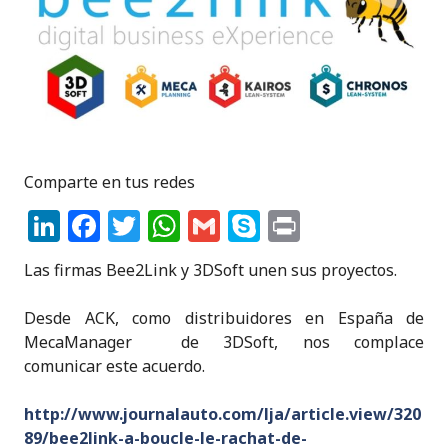
Comparte en tus redes
Li
F
T
W
G
S
P
n
a
w
h
m
k
ri
Las firmas Bee2Link y 3DSoft unen sus proyectos.
k
c
it
a
ai
y
n
e
e
te
ts
l
p
t
Desde ACK, como distribuidores en España de
MecaManager de 3DSoft, nos complace
dI
b
r
A
e
comunicar este acuerdo.
n
o
p
o
p
http://www.journalauto.com/lja/article.view/320
89/bee2link-a-boucle-le-rachat-de-