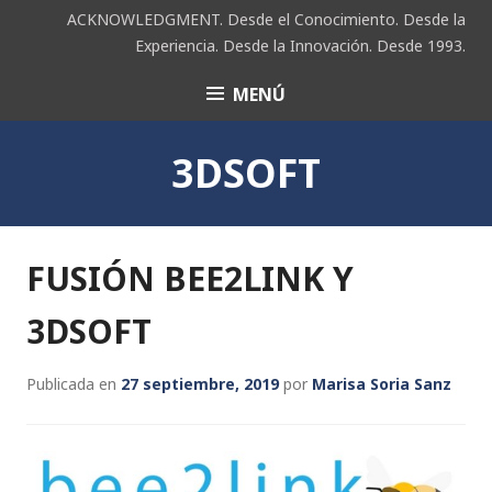
Saltar
ACKNOWLEDGMENT. Desde el Conocimiento. Desde la
al
Experiencia. Desde la Innovación. Desde 1993.
contenido
MENÚ
ACK
3DSOFT
FUSIÓN BEE2LINK Y
3DSOFT
Publicada en
27 septiembre, 2019
por
Marisa Soria Sanz