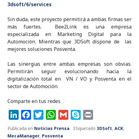
k
3dsoft/6/services
Sin duda, este proyecto permitirá a ambas firmas ser
más fuertes. Bee2Link es una empresa
especializada en Marketing Digital para la
Automoción. Mientras que 3DSoft dispone de las
mejores soluciones Posventa.
Las sinergias entre ambas empresas son obvias.
Permitirán seguir evolucionando hacia la
digitalización total en VN / VO y Posventa en el
sector de Automoción.
Comparte en tus redes
Li
F
T
W
G
S
P
n
a
w
h
m
k
ri
Publicada en
Noticias Prensa
Etiquetado
3DSoft
,
ACK
,
k
c
it
a
ai
y
n
MecaManager
,
Posventa