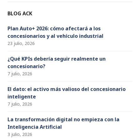
o
m
n
b
o
e
BLOG ACK
k
C
h
Plan Auto+ 2026: cómo afectará a los
concesionarios y al vehículo industrial
a
23 julio, 2026
n
n
¿Qué KPIs debería seguir realmente un
concesionario?
el
7 julio, 2026
El dato: el activo más valioso del concesionario
inteligente
7 julio, 2026
La transformación digital no empieza con la
Inteligencia Artificial
3 julio, 2026