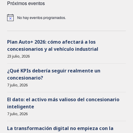
Próximos eventos
No hay eventos programados.
A
v
i
s
o
Plan Auto+ 2026: cómo afectará a los
concesionarios y al vehículo industrial
23 julio, 2026
¿Qué KPIs debería seguir realmente un
concesionario?
7 julio, 2026
El dato: el activo más valioso del concesionario
inteligente
7 julio, 2026
La transformación digital no empieza con la