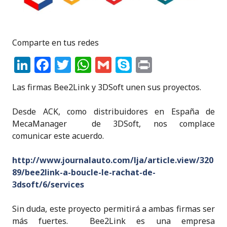
Comparte en tus redes
Li
F
T
W
G
S
P
n
a
w
h
m
k
ri
Las firmas Bee2Link y 3DSoft unen sus proyectos.
k
c
it
a
ai
y
n
e
e
te
ts
l
p
t
Desde ACK, como distribuidores en España de
MecaManager de 3DSoft, nos complace
dI
b
r
A
e
comunicar este acuerdo.
n
o
p
o
p
http://www.journalauto.com/lja/article.view/320
89/bee2link-a-boucle-le-rachat-de-
k
3dsoft/6/services
Sin duda, este proyecto permitirá a ambas firmas ser
más fuertes. Bee2Link es una empresa