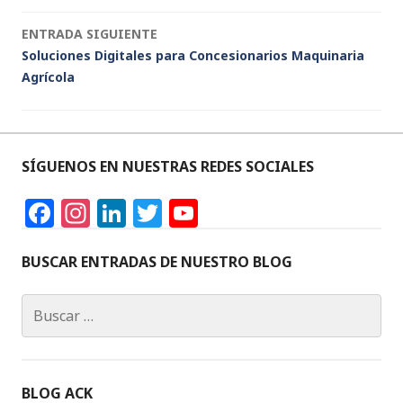
de
o
p
k
ENTRADA SIGUIENTE
entradas
Soluciones Digitales para Concesionarios Maquinaria
Agrícola
SÍGUENOS EN NUESTRAS REDES SOCIALES
F
In
Li
T
Y
a
st
n
w
o
c
a
k
it
u
BUSCAR ENTRADAS DE NUESTRO BLOG
e
g
e
te
T
Buscar:
b
ra
dI
r
u
o
m
n
b
o
e
BLOG ACK