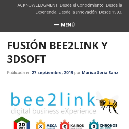
Saltar
ACKNOWLEDGMENT. Desde el Conocimiento. Desde la
al
Experiencia. Desde la Innovación. Desde 1993.
contenido
MENÚ
ACK
FUSIÓN BEE2LINK Y
3DSOFT
Publicada en
27 septiembre, 2019
por
Marisa Soria Sanz