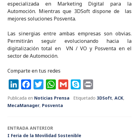
especializada en Marketing Digital para la
Automoción. Mientras que 3DSoft dispone de las
mejores soluciones Posventa.
Las sinergias entre ambas empresas son obvias.
Permitirán seguir evolucionando hacia la
digitalización total en VN / VO y Posventa en el
sector de Automoción.
Comparte en tus redes
Li
F
T
W
G
S
P
n
a
w
h
m
k
ri
Publicada en
Noticias Prensa
Etiquetado
3DSoft
,
ACK
,
k
c
it
a
ai
y
n
MecaManager
,
Posventa
e
e
te
ts
l
p
t
dI
b
r
A
e
Navegación
ENTRADA ANTERIOR
n
o
p
I Feria de la Movilidad Sostenible