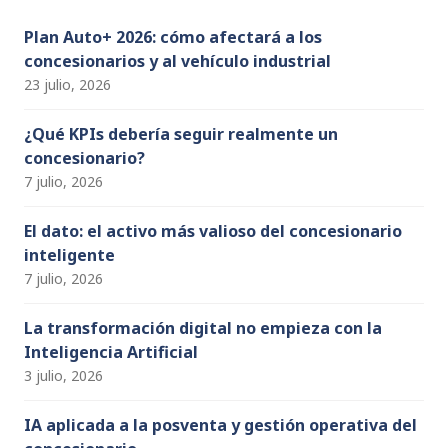
k
C
h
Plan Auto+ 2026: cómo afectará a los
concesionarios y al vehículo industrial
a
23 julio, 2026
n
n
¿Qué KPIs debería seguir realmente un
concesionario?
el
7 julio, 2026
El dato: el activo más valioso del concesionario
inteligente
7 julio, 2026
La transformación digital no empieza con la
Inteligencia Artificial
3 julio, 2026
IA aplicada a la posventa y gestión operativa del