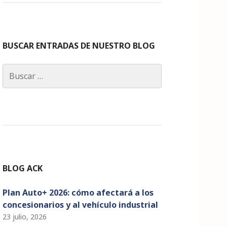
c
a
k
it
u
e
g
e
te
T
b
ra
dI
r
u
o
m
n
b
BUSCAR ENTRADAS DE NUESTRO BLOG
o
e
Buscar:
k
C
h
a
n
n
el
BLOG ACK
Plan Auto+ 2026: cómo afectará a los
concesionarios y al vehículo industrial
23 julio, 2026