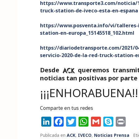
https://www.transporte3.com/noticia/1
truck-station-de-iveco-esta-en-espana
https://www.posventa.info/vi/talleres-
station-en-europa_15145518_102.html
https://diariodetransporte.com/2021/0
servicio-2020-de-la-red-truck-station-
Desde
queremos transmiti
ACK
noticias tan positivas por parte
¡¡¡ENHORABUENA!!
Comparte en tus redes
Li
F
T
W
G
S
P
n
a
w
h
m
k
ri
Publicada en
ACK
,
IVECO
,
Noticias Prensa
Et