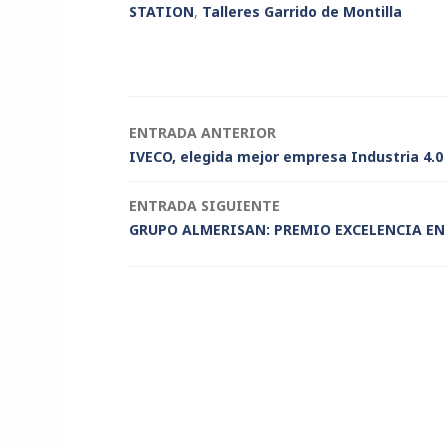
k
c
it
a
ai
y
n
STATION
,
Talleres Garrido de Montilla
e
e
te
ts
l
p
t
dI
b
r
A
e
n
o
p
o
p
Navegación
ENTRADA ANTERIOR
k
IVECO, elegida mejor empresa Industria 4.0
de
ENTRADA SIGUIENTE
entradas
GRUPO ALMERISAN: PREMIO EXCELENCIA EN 