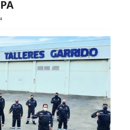
OPA
nz