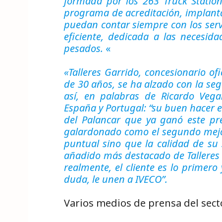
formada por los 263 Truck Statio
programa de acreditación, implanta
puedan contar siempre con los serv
eficiente, dedicada a las necesida
pesados.
«
«Talleres Garrido, concesionario o
de 30 años, se ha alzado con la se
así, en palabras de Ricardo Vega
España y Portugal: “su buen hacer e
del Palancar que ya ganó este pr
galardonado como el segundo mejor
puntual sino que la calidad de su s
añadido más destacado de Talleres 
realmente, el cliente es lo primero
duda, le unen a IVECO”.
Varios medios de prensa del secto