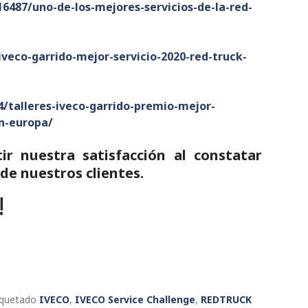
6487/uno-de-los-mejores-servicios-de-la-red-
iveco-garrido-mejor-servicio-2020-red-truck-
4/talleres-iveco-garrido-premio-mejor-
en-europa/
r nuestra satisfacción al constatar
 de nuestros clientes.
!
iquetado
IVECO
,
IVECO Service Challenge
,
REDTRUCK