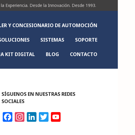
Experiencia. Desde la Innovación. Desde 1993.
LLER Y CONCESIONARIO DE AUTOMOCIÓN
SOLUCIONES
SISTEMAS
SOPORTE
 KIT DIGITAL
BLOG
CONTACTO
SÍGUENOS EN NUESTRAS REDES
SOCIALES
F
In
Li
T
Y
a
st
n
w
o