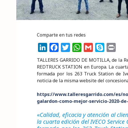
Comparte en tus redes
Li
F
T
W
G
S
P
n
a
w
h
m
k
ri
TALLERES GARRIDO DE MOTILLA, de la Red
k
c
it
a
ai
y
n
REDTRUCK STATION en Europa. La cuarta e
e
e
te
ts
l
p
t
formada por los 263 Truck Station de Iv
noticia de la misma website del concesion
dI
b
r
A
e
n
o
p
https://www.talleresgarrido.com/es/not
o
p
galardon-como-mejor-servicio-2020-de-
k
«
Calidad, eficacia y atención al clie
la cuarta edición del IVECO Service 