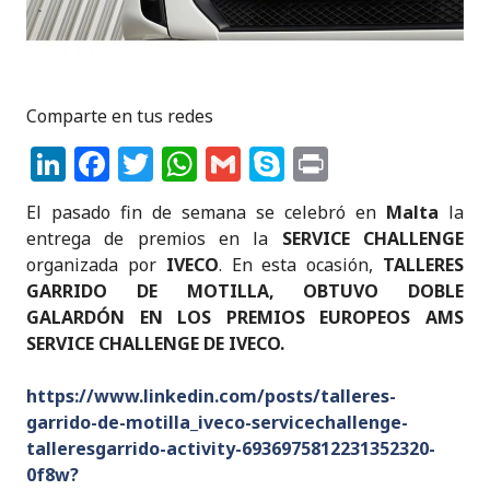
Comparte en tus redes
Li
F
T
W
G
S
P
n
a
w
h
m
k
ri
El pasado fin de semana se celebró en
Malta
la
k
c
it
a
ai
y
n
entrega de premios en la
SERVICE CHALLENGE
e
e
te
ts
l
p
t
organizada por
IVECO
. En esta ocasión,
TALLERES
GARRIDO DE MOTILLA, OBTUVO DOBLE
dI
b
r
A
e
GALARDÓN EN LOS PREMIOS EUROPEOS AMS
n
o
p
SERVICE CHALLENGE DE IVECO.
o
p
https://www.linkedin.com/posts/talleres-
k
garrido-de-motilla_iveco-servicechallenge-
talleresgarrido-activity-6936975812231352320-
0f8w?