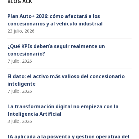
BLOG ACK
k
C
h
Plan Auto+ 2026: cómo afectará a los
concesionarios y al vehículo industrial
a
23 julio, 2026
n
n
¿Qué KPIs debería seguir realmente un
concesionario?
el
7 julio, 2026
El dato: el activo más valioso del concesionario
inteligente
7 julio, 2026
La transformación digital no empieza con la
Inteligencia Artificial
3 julio, 2026
IA aplicada a la posventa y gestión operativa del