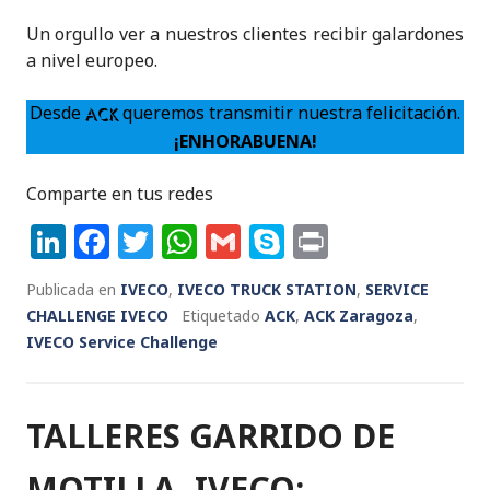
Un orgullo ver a nuestros clientes recibir galardones
a nivel europeo.
Desde
queremos transmitir nuestra felicitación.
ACK
¡ENHORABUENA!
Comparte en tus redes
Li
F
T
W
G
S
P
n
a
w
h
m
k
ri
Publicada en
IVECO
,
IVECO TRUCK STATION
,
SERVICE
k
c
it
a
ai
y
n
CHALLENGE IVECO
Etiquetado
ACK
,
ACK Zaragoza
,
e
e
te
ts
l
p
t
IVECO Service Challenge
dI
b
r
A
e
n
o
p
TALLERES GARRIDO DE
o
p
k
MOTILLA, IVECO: