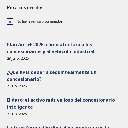
Próximos eventos
No hay eventos programados.
A
v
i
s
o
Plan Auto+ 2026: cómo afectará a los
concesionarios y al vehículo industrial
23 julio, 2026
¿Qué KPIs debería seguir realmente un
concesionario?
7 julio, 2026
El dato: el activo más valioso del concesionario
inteligente
7 julio, 2026
La transformación digital no empieza con la