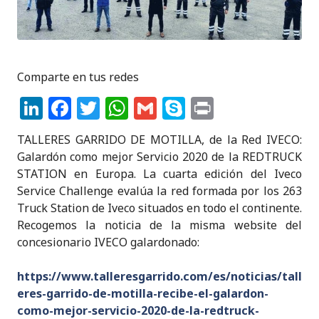
Comparte en tus redes
Li
F
T
W
G
S
P
n
a
w
h
m
k
ri
TALLERES GARRIDO DE MOTILLA, de la Red IVECO:
k
c
it
a
ai
y
n
Galardón como mejor Servicio 2020 de la REDTRUCK
e
e
te
ts
l
p
t
STATION en Europa. La cuarta edición del Iveco
Service Challenge evalúa la red formada por los 263
dI
b
r
A
e
Truck Station de Iveco situados en todo el continente.
n
o
p
Recogemos la noticia de la misma website del
o
p
concesionario IVECO galardonado:
k
https://www.talleresgarrido.com/es/noticias/tall
eres-garrido-de-motilla-recibe-el-galardon-
como-mejor-servicio-2020-de-la-redtruck-